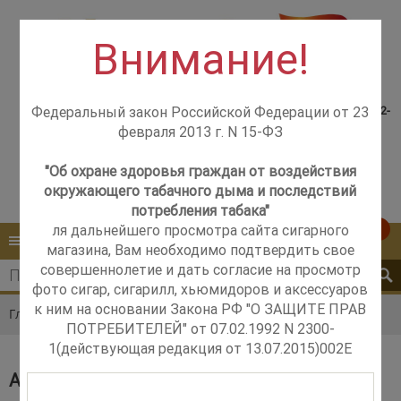
Внимание!
Консультация менеджера,
Розничный магазин
самовывоз со склада +7(925)502-
Федеральный закон Российской Федерации от 23
м. Добрынинская,
51-83
февраля 2013 г. N 15-ФЗ
+7 (499) 237-12-56
м. Новые Черёмушки,
+7 (925) 502-51-83
"Об охране здоровья граждан от воздействия
окружающего табачного дыма и последствий
Контакты
Обратный звонок
потребления табака"
ля дальнейшего просмотра сайта сигарного
0
КАТАЛОГ
МЕНЮ
магазина, Вам необходимо подтвердить свое
совершеннолетие и дать согласие на просмотр
фото сигар, сигарилл, хьюмидоров и аксессуаров
к ним на основании Закона РФ "О ЗАЩИТЕ ПРАВ
Главная
Каталог
Акции
ПОТРЕБИТЕЛЕЙ" от 07.02.1992 N 2300-
1(действующая редакция от 13.07.2015)002E
АКЦИИ