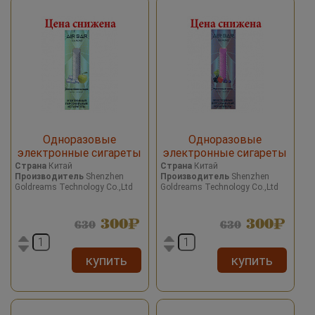
Одноразовые
Одноразовые
электронные сигареты
электронные сигареты
Airbar Diamond Green Apple
Airbar Diamond Love
Страна
Китай
Страна
Китай
Производитель
Shenzhen
Производитель
Shenzhen
Ice/Зеленое яблоко со
Story/Фруктовый микс
Goldreams Technology Co.,Ltd
Goldreams Technology Co.,Ltd
льдом 500 затяжек
500 затяжек
300
300
630
630
купить
купить