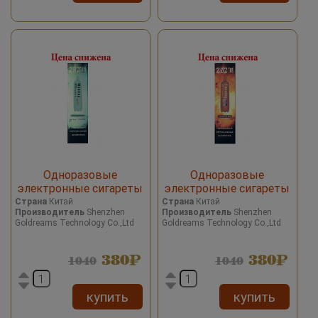
Одноразовые
Одноразовые
электронные сигареты
электронные сигареты
2027 Date 7 Cool Mint/
2027 Date 7 Watermelon
Страна
Китай
Страна
Китай
Производитель
Shenzhen
Производитель
Shenzhen
Прохладная мята 2000
Ice/Арбуз со льдом 2000
Goldreams Technology Co.,Ltd
Goldreams Technology Co.,Ltd
затяжек
затяжек
380
380
1040
1040
купить
купить