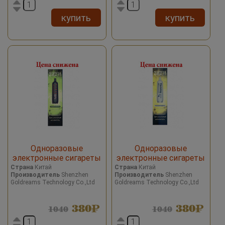
купить
купить
Одноразовые
Одноразовые
электронные сигареты
электронные сигареты
2027 Date 7 Monster Ice/
2027 Date 7 Watermelon
Страна
Китай
Страна
Китай
Производитель
Shenzhen
Производитель
Shenzhen
Ледяной монстр 2000
Candy/Арбузный леденец
Goldreams Technology Co.,Ltd
Goldreams Technology Co.,Ltd
затяжек
2000 затяжек
380
380
1040
1040