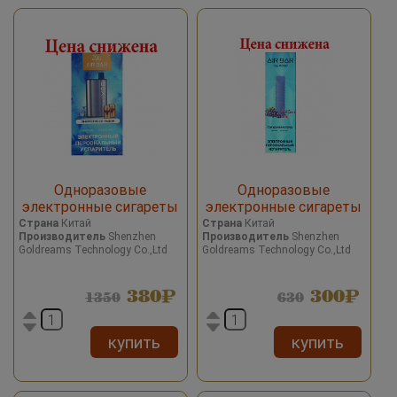
Одноразовые
Одноразовые
электронные сигареты
электронные сигареты
Airbar Box Energy Drinks/
Airbar Diamond Sakura
Страна
Китай
Страна
Китай
Производитель
Shenzhen
Производитель
Shenzhen
Энергетик со льдом 3000
Grape/ Сакура Виноград
Goldreams Technology Co.,Ltd
Goldreams Technology Co.,Ltd
затяжек
500 затяжек
380
300
1350
630
купить
купить