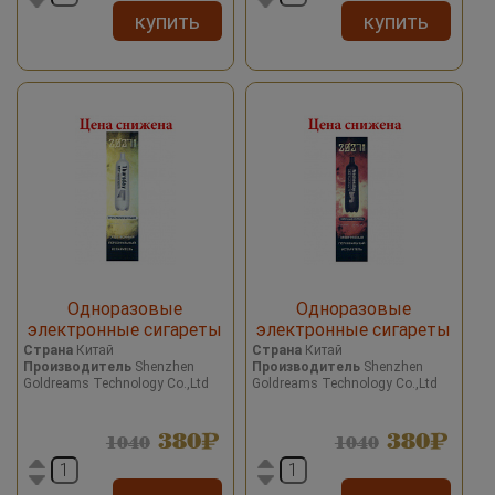
купить
купить
Одноразовые
Одноразовые
электронные сигареты
электронные сигареты
2027 Date 7 Watermelon
2027 Date 7 Apple Shake/
Страна
Китай
Страна
Китай
Производитель
Shenzhen
Производитель
Shenzhen
Apple Ice/Арбуз Яблоко
Яблочный коктейль 2000
Goldreams Technology Co.,Ltd
Goldreams Technology Co.,Ltd
со льдом 2000 затяжек
затяжек
380
380
1040
1040