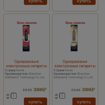
купить
купить
Одноразовые
Одноразовые
электронные сигареты
электронные сигареты
2027 Date 7 Cherry Cola/
2027 Date 7 Pineapple ice/
Страна
Китай
Страна
Китай
Производитель
Shenzhen
Производитель
Shenzhen
Вишневая кола 2000
Ананас со льдом 2000
Goldreams Technology Co.,Ltd
Goldreams Technology Co.,Ltd
затяжек
затяжек
380
380
1040
1040
купить
купить