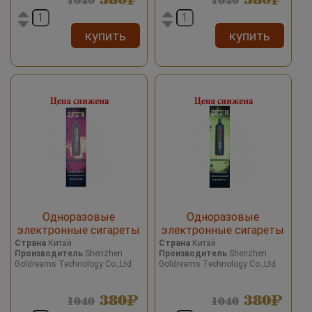
1040
1040
купить
купить
Одноразовые
Одноразовые
электронные сигареты
электронные сигареты
2027 Date 7 Energy Drinks/
2027 Date 7 Kiwi Berry Ice/
Страна
Китай
Страна
Китай
Производитель
Shenzhen
Производитель
Shenzhen
Энергетический напиток
Киви Ягоды со льдом
Goldreams Technology Co.,Ltd
Goldreams Technology Co.,Ltd
2000 затяжек
2000 затяжек
380
380
1040
1040