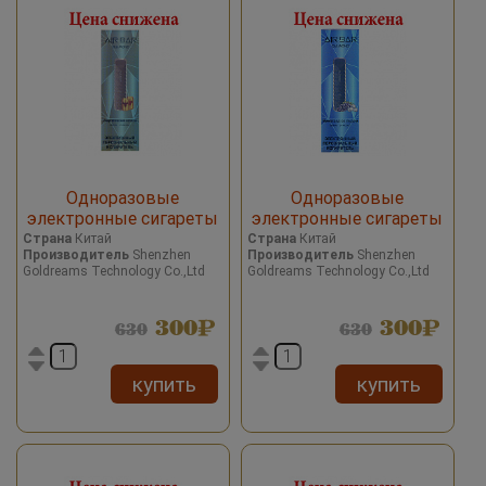
Одноразовые
Одноразовые
электронные сигареты
электронные сигареты
Airbar Diamond Energy
Airbar Diamond Grape Ice/
Страна
Китай
Страна
Китай
Производитель
Shenzhen
Производитель
Shenzhen
Drinks/Энергетический
Виноград со льдом 500
Goldreams Technology Co.,Ltd
Goldreams Technology Co.,Ltd
напиток 500 затяжек
затяжек
300
300
630
630
купить
купить