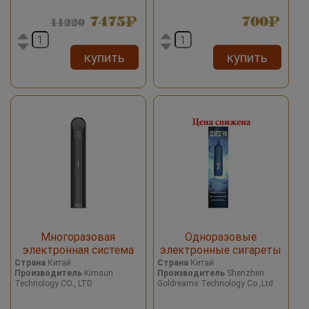
7475
700
11220
купить
купить
Многоразовая
Одноразовые
электронная система
электронные сигареты
RELX Essential Black
2027 Date 7 Grape Ice/
Страна
Китай
Страна
Китай
Производитель
Kimsun
Производитель
Shenzhen
Виноград со льдом 2000
Technology CO., LTD
Goldreams Technology Co.,Ltd
затяжек