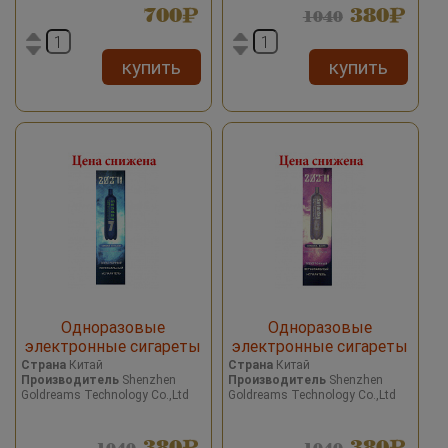
700
380
1040
купить
купить
Одноразовые
Одноразовые
электронные сигареты
электронные сигареты
2027 Date 7 Blueberry Ice/
2027 Date 7 Strawberry
Страна
Китай
Страна
Китай
Производитель
Shenzhen
Производитель
Shenzhen
Черника со льдом 2000
Mango/Клубника Манго
Goldreams Technology Co.,Ltd
Goldreams Technology Co.,Ltd
затяжек
2000 затяжек
380
380