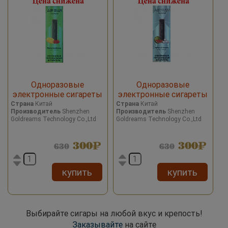
Одноразовые
Одноразовые
электронные сигареты
электронные сигареты
Airbar Diamond Mango
Airbar Diamond
Страна
Китай
Страна
Китай
Производитель
Shenzhen
Производитель
Shenzhen
Strawberry/Манго
Watermelon Ice/ Арбуз со
Goldreams Technology Co.,Ltd
Goldreams Technology Co.,Ltd
Клубника 500 затяжек
льдом 500 затяжек
300
300
630
630
купить
купить
Выбирайте сигары на любой вкус и крепость!
Заказывайте
на сайте