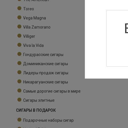
Toreo
Vega Magna
Villa Zamorano
Villiger
Viva la Vida
Гондурасские сигары
Доминиканские сигары
Лидеры продаж сигары
Никарагуанские сигары
Самые дорогие сигары в мире
Сигары элитные
СИГАРЫ В ПОДАРОК
Подарочные наборы сигар