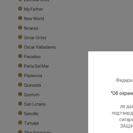
My Father
New World
Nicarao
Omar Ortez
Oscar Valladares
Paradiso
Perla Del Mar
Plasencia
Федерал
Quesada
"Об охра
Quorum
San Lotano
ля да
подтверд
Sencillo
сигар
Tatuaje
ЗАЩИ
The American