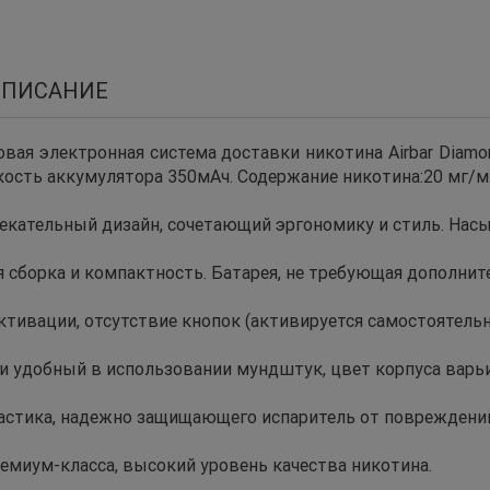
ОПИСАНИЕ
вая электронная система доставки никотина Airbar Diamon
кость аккумулятора 350мAч. Содержание никотина:20 мг/м
лекательный дизайн, сочетающий эргономику и стиль. Нас
 сборка и компактность. Батарея, не требующая дополнит
ктивации, отсутствие кнопок (активируется самостоятель
 удобный в использовании мундштук, цвет корпуса варьи
ластика, надежно защищающего испаритель от повреждени
емиум-класса, высокий уровень качества никотина.