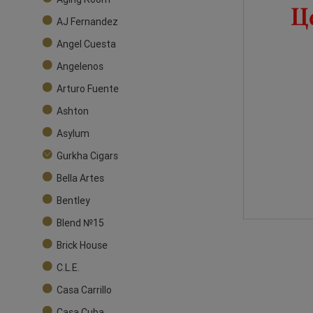
AJ Fernandez
Angel Cuesta
Angelenos
Arturo Fuente
Ashton
Asylum
Gurkha Cigars
Bella Artes
Bentley
Blend №15
Brick House
C.L.E.
Casa Carrillo
Casa Cuba