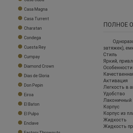
Casa Magna
Casa Turrent
ПОЛНОЕ 
Charatan
Condega
Одноразо
Cuesta Rey
затяжек), ем
Стиль
Cumpay
Яркий, прив
Diamond Crown
Особенности
Качественная
Dias de Gloria
Активация
Don Pepin
Легкость в а
Удобство
Eiroa
Лаконичный и
El Baton
Корпус
Корпус из п
El Pulpo
Жидкость
Enclave
Жидкость пр
Factory Throwouts