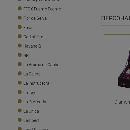
FFOX Fuente Fuente
ПЕРСОНА
Flor de Selva
Furia
God of Fire
Havana Q
HR
La Aroma de Caribe
La Galera
La Instructora
La Ley
Diamon
La Preferida
La Unica
Lampert
Luis Martinez