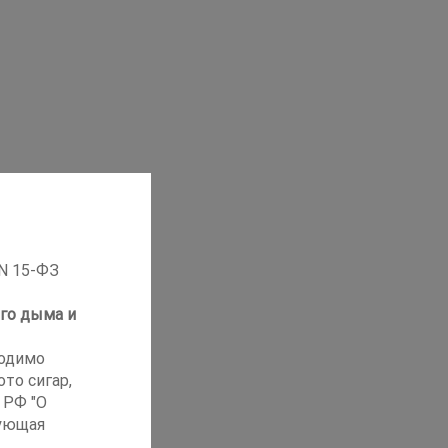
 N 15-ФЗ
го дыма и
ходимо
то сигар,
 РФ "О
ующая