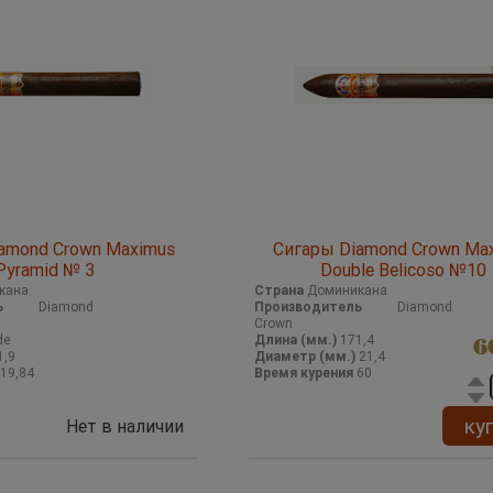
amond Crown Maximus
Сигары Diamond Crown Ma
Pyramid № 3
Double Belicoso №10
кана
Страна
Доминикана
ь
Diamond
Производитель
Diamond
Crown
de
Длина (мм.)
171,4
6
1,9
Диаметр (мм.)
21,4
19,84
Время курения
60
ку
Нет в наличии