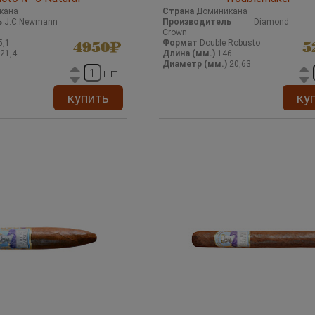
кана
Страна
Доминикана
ь
J.C.Newmann
Производитель
Diamond
Crown
5,1
Формат
Double Robusto
4950
5
21,4
Длина (мм.)
146
Диаметр (мм.)
20,63
шт
купить
ку