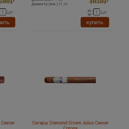
500
4050
Диаметр (мм.)
21,43
шт
шт
пить
купить
 Caeser
Сигары Diamond Crown Julius Caeser
Corona