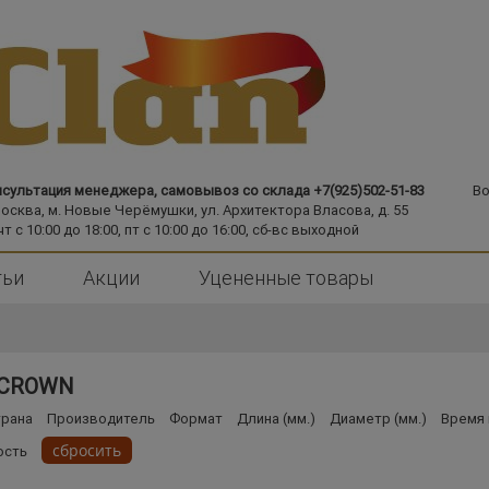
сультация менеджера, самовывоз со склада +7(925)502-51-83
Во
Москва,
м. Новые Черёмушки,
ул. Архитектора Власова, д. 55
чт с 10:00 до 18:00, пт с 10:00 до 16:00, сб-вс выходной
тьи
Акции
Уцененные товары
 CROWN
трана
Производитель
Формат
Длина (мм.)
Диаметр (мм.)
Время 
сбросить
ость