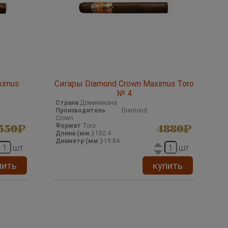
ximus
Сигары Diamond Crown Maximus Toro
№ 4
Страна
Доминикана
Производитель
Diamond
Crown
Формат
Toro
550
4880
Длина (мм.)
152.4
Диаметр (мм.)
19.84
шт
шт
пить
купить