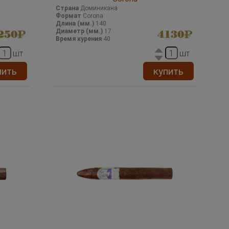
Страна
Доминикана
Формат
Corona
Длина (мм.)
140
Диаметр (мм.)
17
250
4130
Время курения
40
шт
шт
пить
купить