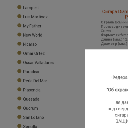
Lampert
Сигара Diam
P
Luis Martinez
Страна
Домини
My Father
Производител
Crown
New World
Формат
Perfect
Длина (мм.)
12
Nicarao
Диаметр (мм.)
Omar Ortez
Oscar Valladares
Paradiso
Федерал
Perla Del Mar
"Об охра
Plasencia
Quesada
ля да
подтверд
Quorum
сигар
San Lotano
ЗАЩИ
Sencillo