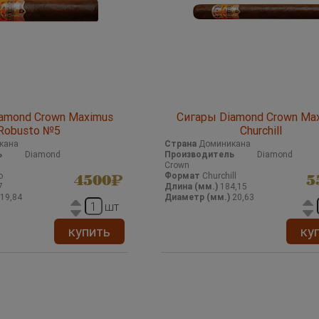
amond Crown Maximus
Сигары Diamond Crown Ma
Robusto №5
Churchill
кана
Страна
Доминикана
ь
Diamond
Производитель
Diamond
Crown
o
Формат
Churchill
4500
5
7
Длина (мм.)
184,15
19,84
Диаметр (мм.)
20,63
шт
купить
ку