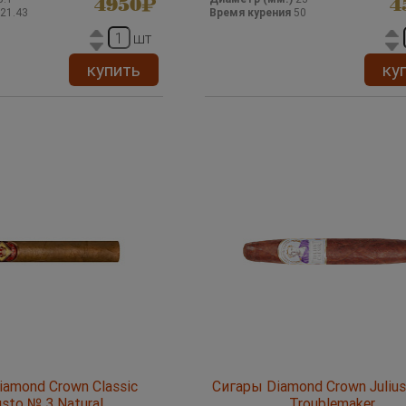
4950
4
21.43
Время курения
50
шт
купить
ку
amond Crown Classic
Сигары Diamond Crown Julius
sto № 3 Natural
Troublemaker