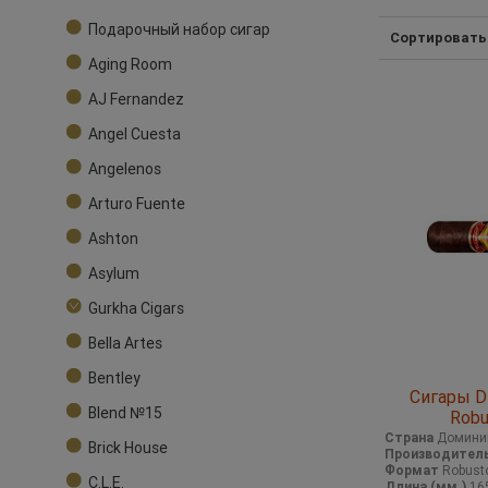
Подарочный набор сигар
Сортировать
Aging Room
AJ Fernandez
Angel Cuesta
Angelenos
Arturo Fuente
Ashton
Asylum
Gurkha Cigars
Bella Artes
Bentley
Сигары Di
Blend №15
Robu
Страна
Домини
Brick House
Производител
Формат
Robust
C.L.E.
Длина (мм.)
16