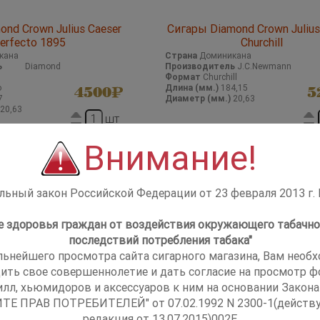
ond Crown Julius Caeser
Сигары Diamond Crown Julius
erfecto 1895
Churchill
кана
Страна
Доминикана
ь
Diamond
Производитель
J.C.Newmann
Формат
Churchill
o
Длина (мм.)
184,15
4500
5
7
Диаметр (мм.)
20,63
20,63
шт
купить
ку
Внимание!
ьный закон Российской Федерации от 23 февраля 2013 г.
не здоровья граждан от воздействия окружающего табачно
последствий потребления табака"
льнейшего просмотра сайта сигарного магазина, Вам необ
ить свое совершеннолетие и дать согласие на просмотр фо
илл, хьюмидоров и аксессуаров к ним на основании Закона
ТЕ ПРАВ ПОТРЕБИТЕЛЕЙ" от 07.02.1992 N 2300-1(действ
редакция от 13.07.2015)002E