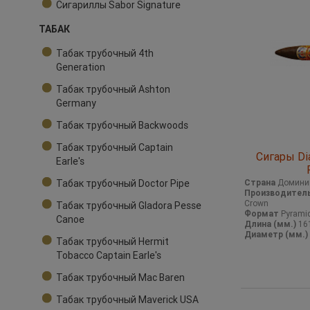
Сигариллы Sabor Signature
ТАБАК
Табак трубочный 4th
Generation
Табак трубочный Ashton
Germany
Табак трубочный Backwoods
Табак трубочный Captain
Сигары Di
Earle's
Табак трубочный Doctor Pipe
Страна
Домини
Производител
Crown
Табак трубочный Gladora Pesse
Формат
Pyrami
Canoe
Длина (мм.)
16
Диаметр (мм.)
Табак трубочный Hermit
Tobacco Captain Earle's
Табак трубочный Mac Baren
Табак трубочный Maverick USA