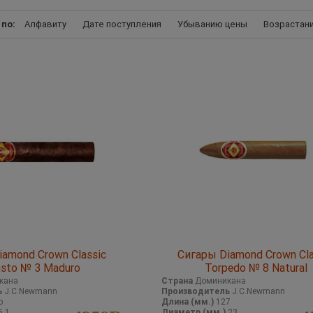
 по:
Алфавиту
Дате поступления
Убыванию цены
Возрастан
amond Crown Classic
Сигары Diamond Crown Cla
sto № 3 Maduro
Torpedo № 8 Natural
кана
Страна
Доминикана
ь
J.C.Newmann
Производитель
J.C.Newmann
o
Длина (мм.)
127
5.1
Диаметр (мм.)
23