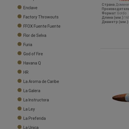
Страна
Домини
Enclave
Производител
Формат
Gordo
Factory Throwouts
Длина (мм.)
16
Диаметр (мм.)
FFOX Fuente Fuente
Flor de Selva
Furia
God of Fire
Havana Q
HR
La Aroma de Caribe
La Galera
La Instructora
La Ley
La Preferida
La Unica