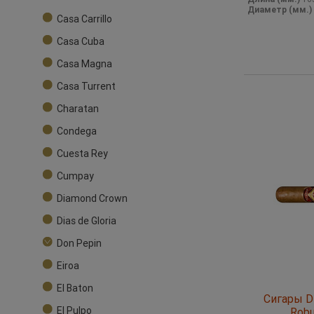
Диаметр (мм.)
Casa Carrillo
Casa Cuba
Casa Magna
Casa Turrent
Charatan
Condega
Cuesta Rey
Cumpay
Diamond Crown
Dias de Gloria
Don Pepin
Eiroa
El Baton
Сигары Di
El Pulpo
Robu