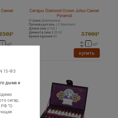
 Caeser
Сигары Diamond Crown Julius Caeser
Pyramid
Страна
Доминикана
Производитель
J.C.Newmann
Длина (мм.)
165,1
Диаметр (мм.)
20,63
250
5700
Время курения
60
шт
шт
пить
купить
 N 15-ФЗ
го дыма и
ходимо
то сигар,
 РФ "О
ующая