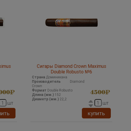
ximus
Сигары Diamond Crown Maximus
Double Robusto №6
Страна
Доминикана
Производитель
Diamond
Crown
Формат
Double Robusto
000
4500
Длина (мм.)
152
Диаметр (мм.)
22,2
шт
шт
пить
купить