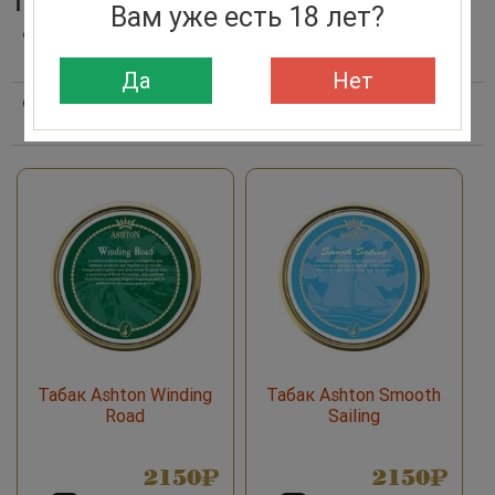
ТАБАК ТРУБОЧНЫЙ ASHTON GERMANY
Вам уже есть 18 лет?
Фильтры
сбросить
Да
Нет
Сортировать по:
Алфавиту
Дате поступления
Убыванию цены
Возрастанию цены
Табак Ashton Winding
Табак Ashton Smooth
Road
Sailing
2150
2150