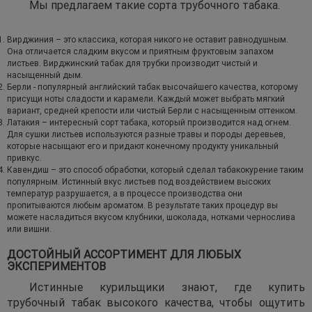
Мы предлагаем такие сорта трубочного табака.
Вирджиния – это классика, которая никого не оставит равнодушным.
Она отличается сладким вкусом и приятным фруктовым запахом
листьев. Вирджинский табак для трубки производит чистый и
насыщенный дым.
Берли - популярный английский табак высочайшего качества, которому
присущи ноты сладости и карамели. Каждый может выбрать мягкий
вариант, средней крепости или чистый Берли с насыщенным оттенком.
Латакия – интересный сорт табака, который производится над огнем.
Для сушки листьев используются разные травы и породы деревьев,
которые насыщают его и придают конечному продукту уникальный
привкус.
Кавендиш – это способ обработки, который сделал табакокурение таким
популярным. Истинный вкус листьев под воздействием высоких
температур разрушается, а в процессе производства они
пропитываются любым ароматом. В результате таких процедур вы
можете насладиться вкусом клубники, шоколада, нотками чернослива
или вишни.
ДОСТОЙНЫЙ АССОРТИМЕНТ ДЛЯ ЛЮБЫХ
ЭКСПЕРИМЕНТОВ
Истинные курильщики знают, где купить
трубочный табак высокого качества, чтобы ощутить