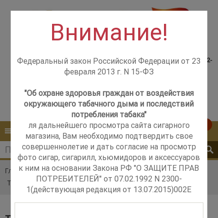
Внимание!
Консультация менеджера,
Розничный магазин
самовывоз со склада +7(925)502-
Федеральный закон Российской Федерации от 23
м. Добрынинская,
51-83
февраля 2013 г. N 15-ФЗ
+7 (499) 237-12-56
м. Новые Черёмушки,
+7 (925) 502-51-83
"Об охране здоровья граждан от воздействия
окружающего табачного дыма и последствий
Контакты
Обратный звонок
потребления табака"
ля дальнейшего просмотра сайта сигарного
0
КАТАЛОГ
МЕНЮ
магазина, Вам необходимо подтвердить свое
совершеннолетие и дать согласие на просмотр
фото сигар, сигарилл, хьюмидоров и аксессуаров
к ним на основании Закона РФ "О ЗАЩИТЕ ПРАВ
Главная
Каталог
Табак
ПОТРЕБИТЕЛЕЙ" от 07.02.1992 N 2300-
Табак трубочный Ashton Germany
1(действующая редакция от 13.07.2015)002E