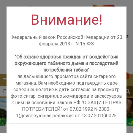
Внимание!
Консультация менеджера,
Розничный магазин
самовывоз со склада +7(925)502-
Федеральный закон Российской Федерации от 23
м. Добрынинская,
51-83
февраля 2013 г. N 15-ФЗ
+7 (499) 237-12-56
м. Новые Черёмушки,
+7 (925) 502-51-83
"Об охране здоровья граждан от воздействия
окружающего табачного дыма и последствий
Контакты
Обратный звонок
потребления табака"
ля дальнейшего просмотра сайта сигарного
0
КАТАЛОГ
МЕНЮ
магазина, Вам необходимо подтвердить свое
совершеннолетие и дать согласие на просмотр
фото сигар, сигарилл, хьюмидоров и аксессуаров
к ним на основании Закона РФ "О ЗАЩИТЕ ПРАВ
ПОТРЕБИТЕЛЕЙ" от 07.02.1992 N 2300-
1(действующая редакция от 13.07.2015)002E