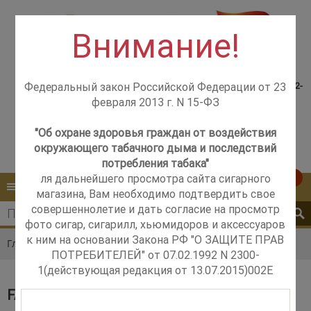
Внимание!
Консультация менеджера,
Розничный магазин
самовывоз со склада +7(925)502-
Федеральный закон Российской Федерации от 23
м. Добрынинская,
51-83
февраля 2013 г. N 15-ФЗ
+7 (499) 237-12-56
м. Новые Черёмушки,
+7 (925) 502-51-83
"Об охране здоровья граждан от воздействия
окружающего табачного дыма и последствий
Контакты
Обратный звонок
потребления табака"
ля дальнейшего просмотра сайта сигарного
0
КАТАЛОГ
МЕНЮ
магазина, Вам необходимо подтвердить свое
совершеннолетие и дать согласие на просмотр
фото сигар, сигарилл, хьюмидоров и аксессуаров
к ним на основании Закона РФ "О ЗАЩИТЕ ПРАВ
Главная
Каталог
Сигары
Factory Throwouts
ПОТРЕБИТЕЛЕЙ" от 07.02.1992 N 2300-
1(действующая редакция от 13.07.2015)002E
FACTORY THROWOUTS