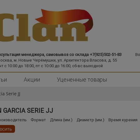
сультация менеджера, самовывоз со склада +7(925)502-51-83
Во
Москва,
м. Новые Черёмушки,
ул. Архитектора Власова, д. 55
чт с 10:00 до 18:00, пт с 10:00 до 16:00, сб-вс выходной
тьи
Акции
Уцененные товары
a Serie JJ
 GARCIA SERIE JJ
роизводитель
Формат
Длина (мм.)
Диаметр (мм.)
Время курения
осить