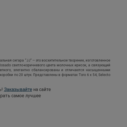
альная сигара “JJ” — это восхитительное творение, изготовленное
-Rosado светло-коричневого цвета молочных ирисок, а связующий
крепкого, элегантно сбалансированы и отличаются насыщенными
робки по 20 штук. Представлены в форматах Toro 6 x 54, Selecto
ь!
Заказывайте
на сайте
рать самое лучшее