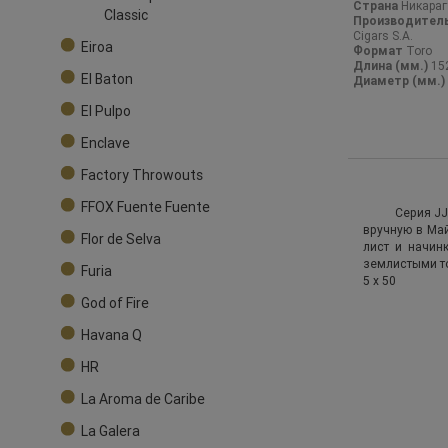
Страна
Никараг
Classic
Производител
Cigars S.A.
Eiroa
Формат
Toro
Длина (мм.)
15
El Baton
Диаметр (мм.)
El Pulpo
Enclave
Factory Throwouts
FFOX Fuente Fuente
Серия JJ
вручную в Май
Flor de Selva
лист и начин
землистыми то
Furia
5 x 50
God of Fire
Havana Q
HR
La Aroma de Caribe
La Galera