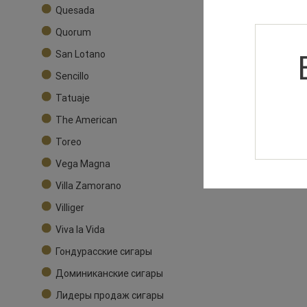
Quesada
Quorum
San Lotano
Sencillo
Tatuaje
The American
Toreo
Vega Magna
Villa Zamorano
Villiger
Viva la Vida
Гондурасские сигары
Доминиканские сигары
Лидеры продаж сигары