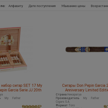
 по:
Алфавиту
Дате поступления
Убыванию цены
Возрастан
набор сигар SET 17 My
Сигары Don Pepin Garcia 
epin Garcia Serie JJ 20th
Anniversary Limited Editi
y Sampler of 17 cigars
уа
Страна
Никарагуа
ь
My Father
Производитель
My Father
Cigars S.A.
Формат
Toro
90000
9