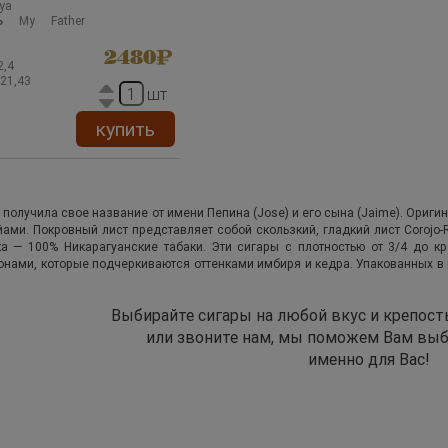
уа
ь
My Father
2480
2,4
21,43
шт
купить
 получила свое название от имени Пепина (Jose) и его сына (Jaime). Оригин
ами. Покровный лист представляет собой скользкий, гладкий лист Corojo
ка — 100% Никарагуанские табаки. Эти сигары с плотностью от 3/4 до 
нами, которые подчеркиваются оттенками имбиря и кедра. Упакованных в ко
Выбирайте сигары на любой вкус и крепост
или звоните нам, мы поможем Вам выб
именно для Вас!