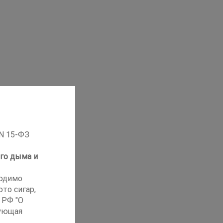
 N 15-ФЗ
го дыма и
ходимо
то сигар,
 РФ "О
ующая