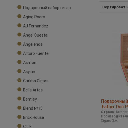
Сортировать
Подарочный набор сигар
Aging Room
AJ Fernandez
Angel Cuesta
Angelenos
Arturo Fuente
Ashton
Asylum
Gurkha Cigars
Bella Artes
Bentley
Подарочный 
Father Don P
Blend №15
Anniversar
Страна
Никараг
Производител
Brick House
Cigars S.A.
C.L.E.