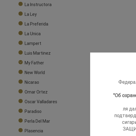
La Instructora
La Ley
La Preferida
La Unica
Lampert
Luis Martinez
My Father
New World
Федерал
Nicarao
Omar Ortez
"Об охра
Oscar Valladares
ля да
Paradiso
подтверд
Perla Del Mar
сигар
ЗАЩИ
Plasencia