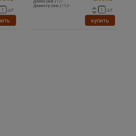
Длина (мм.)
127
Диаметр (мм.)
19,8
шт
шт
пить
купить