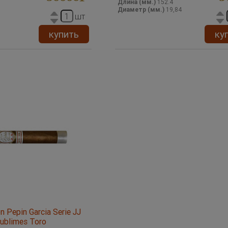
Длина (мм.)
152.4
Диаметр (мм.)
19,84
шт
купить
ку
 Pepin Garcia Serie JJ
ublimes Toro