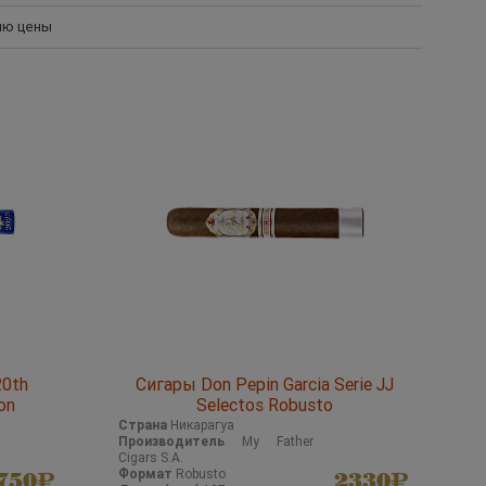
ию цены
20th
Сигары Don Pepin Garcia Serie JJ
on
Selectos Robusto
Страна
Никарагуа
Производитель
My Father
Cigars S.A.
Формат
Robusto
750
2330