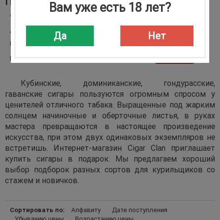
ПОДАРОЧНЫЕ НАБОРЫ СИГАР
Вам уже есть 18 лет?
Фильтры
Цена
Страна
Производитель
Формат
Длина (мм.)
Диаметр (мм.)
Время курения
Кол-во в коробке
Да
Нет
Подарочная упаковка
Тип зажигалки
сбросить
Кол-во форсунок пламени
Цвет
Крепость
Кубинские, доминиканские, гондурасские,
гаванские сигары пользуются огромным спросом у
ценителей отличного табака. Выращенные под жарким
солнцем начиночные и оберточные листья, в руках
мастера превращаются в настоящее произведение
искусства, при этом двух одинаковых экземпляров не
встретишь. Интернет-магазин Cigar Clan приглашает
купить сигары в подарок. Мы предлагаем хороший
выбор подборок разных сортов для курильщиков со
стажем и новичков.
Сортировать по:
Алфавиту
Дате поступления
Убыванию цены
Возрастанию цены