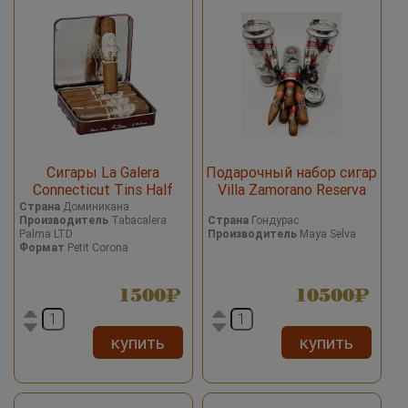
Сигары La Galera
Подарочный набор сигар
Connecticut Tins Half
Villa Zamorano Reserva
Corona
Страна
Доминикана
Производитель
Tabacalera
Страна
Гондурас
Palma LTD
Производитель
Maya Selva
Формат
Petit Corona
1500
10500
купить
купить