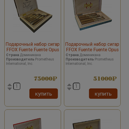
Подарочный набор сигар
Подарочный набор сигар
FFOX Fuente Fuente Opus
FFOX Fuente Fuente Opus
X 6 Set Cigars Macassar
X Story 4 Set Cigars Blue
Страна
Доминикана
Страна
Доминикана
Производитель
Prometheus
Производитель
Prometheus
Ebony
International, Inc.
International, Inc.
75000
51000
купить
купить