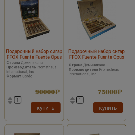
Подарочный набор сигар
Подарочный набор сигар
FFOX Fuente Fuente Opus
FFOX Fuente Fuente Opus
X 6 Set Cigars Heaven and
X 6 Set Cigars Blue
Страна
Доминикана
Страна
Доминикана
Производитель
Prometheus
Earth Big B
Производитель
Prometheus
International, Inc.
International, Inc.
Формат
Gordo
90000
75000
купить
купить