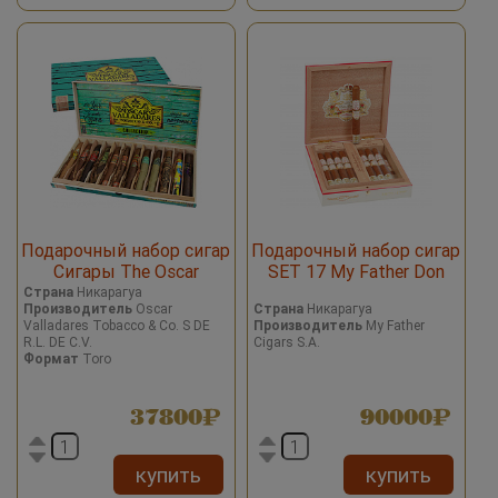
Подарочный набор сигар
Подарочный набор сигар
Сигары The Oscar
SET 17 My Father Don
Valladares Collection Toro
Pepin Garcia Serie JJ 20th
Страна
Никарагуа
Производитель
Oscar
Страна
Никарагуа
Anniversary Sampler of 17
Valladares Tobacco & Co. S DE
Производитель
My Father
cigars
R.L. DE C.V.
Cigars S.A.
Формат
Toro
37800
90000
купить
купить