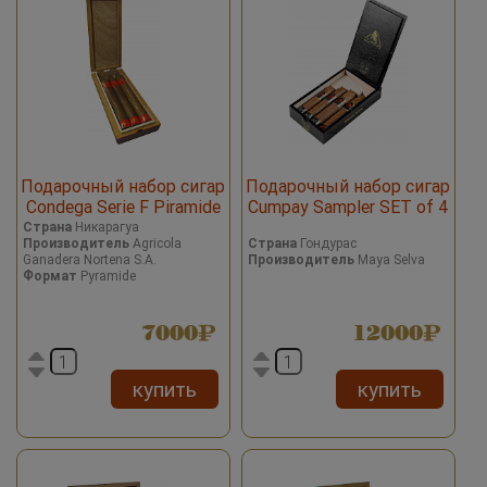
Подарочный набор сигар
Подарочный набор сигар
Condega Serie F Piramide
Cumpay Sampler SET of 4
cigars
Страна
Никарагуа
Производитель
Agricola
Страна
Гондурас
Ganadera Nortena S.A.
Производитель
Maya Selva
Формат
Pyramide
7000
12000
купить
купить