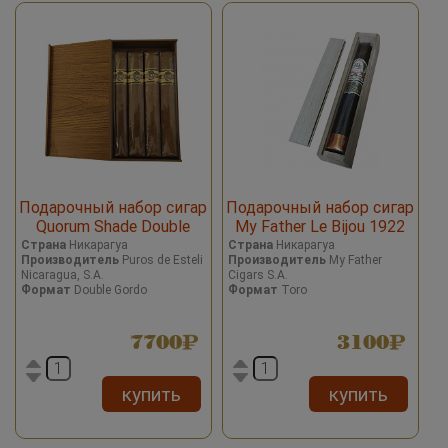
Подарочный набор сигар
Подарочный набор сигар
Quorum Shade Double
My Father Le Bijou 1922
Gordo
Toro
Страна
Никарагуа
Страна
Никарагуа
Производитель
Puros de Esteli
Производитель
My Father
Nicaragua, S.A.
Cigars S.A.
Формат
Double Gordo
Формат
Toro
7700
3100
купить
купить