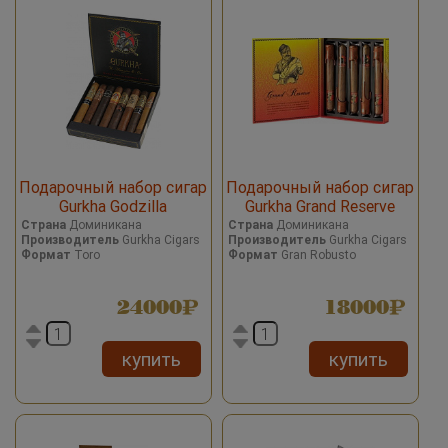
Подарочный набор сигар
Подарочный набор сигар
Gurkha Godzilla
Gurkha Grand Reserve
Robusto LOUIS XIII
Страна
Доминикана
Страна
Доминикана
Производитель
Gurkha Cigars
Производитель
Gurkha Cigars
Формат
Toro
Формат
Gran Robusto
24000
18000
купить
купить