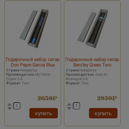
Подарочный набор сигар
Подарочный набор сигар
Don Pepin Garcia Blue
Bentley Green Toro
Generosos Toro
Страна
Никарагуа
Страна
Никарагуа
Производитель
My Father
Производитель
Joya de
Cigars S.A.
Nicaragua S.A.
Формат
Toro
Формат
Toro
2650
2950
купить
купить