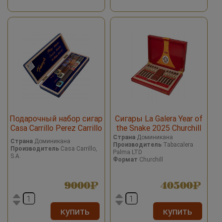
Подарочный набор сигар
Сигары La Galera Year of
Casa Carrillo Perez Carrillo
the Snake 2025 Churchill
Cajas Triumph 3 cigars
Страна
Доминикана
Страна
Доминикана
Производитель
Tabacalera
Производитель
Casa Carrillo,
Palma LTD
S.A.
Формат
Churchill
9000
40500
купить
купить