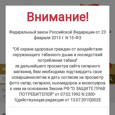
Внимание!
Консультация менеджера,
Розничный магазин
самовывоз со склада +7(925)502-
Федеральный закон Российской Федерации от 23
м. Добрынинская,
51-83
февраля 2013 г. N 15-ФЗ
+7 (499) 237-12-56
м. Новые Черёмушки,
+7 (925) 502-51-83
"Об охране здоровья граждан от воздействия
окружающего табачного дыма и последствий
Контакты
Обратный звонок
потребления табака"
ля дальнейшего просмотра сайта сигарного
0
КАТАЛОГ
МЕНЮ
магазина, Вам необходимо подтвердить свое
совершеннолетие и дать согласие на просмотр
фото сигар, сигарилл, хьюмидоров и аксессуаров
к ним на основании Закона РФ "О ЗАЩИТЕ ПРАВ
Главная
Каталог
Сигары в подарок
ПОТРЕБИТЕЛЕЙ" от 07.02.1992 N 2300-
Подарочные наборы сигар
1(действующая редакция от 13.07.2015)002E