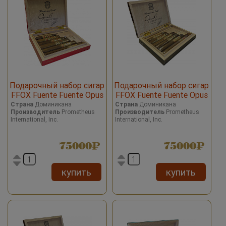
Подарочный набор сигар
Подарочный набор сигар
FFOX Fuente Fuente Opus
FFOX Fuente Fuente Opus
X 6 Set Cigars Red
X 6 Set Cigars Black
Страна
Доминикана
Страна
Доминикана
Производитель
Prometheus
Производитель
Prometheus
International, Inc.
International, Inc.
75000
75000
купить
купить