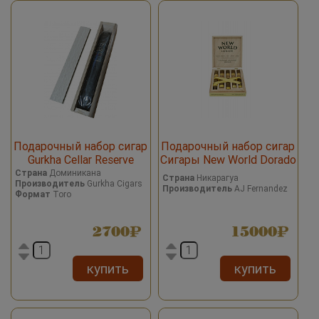
Подарочный набор сигар
Подарочный набор сигар
Gurkha Cellar Reserve
Сигары New World Dorado
Hedonism Grand Rotchild
Sampler
Страна
Доминикана
Страна
Никарагуа
Производитель
Gurkha Cigars
Limitada
Производитель
AJ Fernandez
Формат
Toro
2700
15000
купить
купить