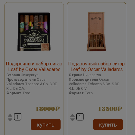
Подарочный набор сигар
Подарочный набор сигар
Leaf by Oscar Valladares
Leaf by Oscar Valladares
Toro Set 6
Toro Set 4
Страна
Никарагуа
Страна
Никарагуа
Производитель
Oscar
Производитель
Oscar
Valladares Tobacco & Co. S DE
Valladares Tobacco & Co. S DE
R.L. DE C.V.
R.L. DE C.V.
Формат
Toro
Формат
Toro
18000
13500
купить
купить