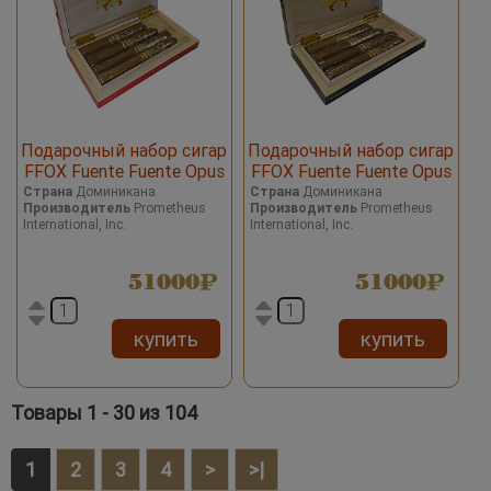
Подарочный набор сигар
Подарочный набор сигар
FFOX Fuente Fuente Opus
FFOX Fuente Fuente Opus
X Story 4 Set Cigars Red
X Story 4 Set Cigars Black
Страна
Доминикана
Страна
Доминикана
Производитель
Prometheus
Производитель
Prometheus
International, Inc.
International, Inc.
51000
51000
купить
купить
Товары 1 - 30 из 104
1
2
3
4
>
>|