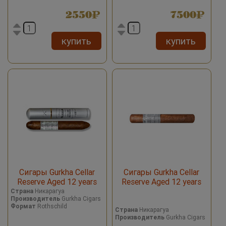
2550
7500
купить
купить
Сигары Gurkha Cellar
Сигары Gurkha Cellar
Reserve Aged 12 years
Reserve Aged 12 years
Platinum Tubo
Platinum Kracken XO
Страна
Никарагуа
Производитель
Gurkha Cigars
Формат
Rothschild
Страна
Никарагуа
Производитель
Gurkha Cigars