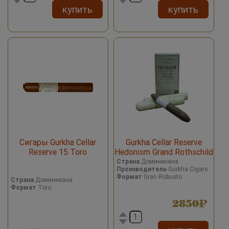
купить
купить
Сигары Gurkha Cellar
Gurkha Cellar Reserve
Reserve 15 Toro
Hedonism Grand Rothschild
15 Year Tubos
Страна
Доминикана
Производитель
Gurkha Cigars
Формат
Gran Robusto
Страна
Доминикана
Формат
Toro
2850