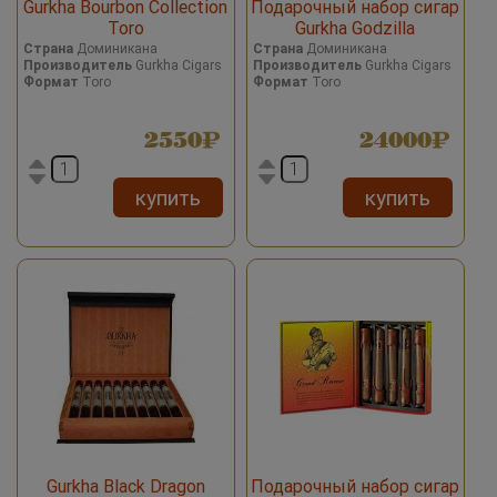
Gurkha Bourbon Collection
Подарочный набор сигар
Toro
Gurkha Godzilla
Страна
Доминикана
Страна
Доминикана
Производитель
Gurkha Cigars
Производитель
Gurkha Cigars
Формат
Toro
Формат
Toro
2550
24000
купить
купить
Gurkha Black Dragon
Подарочный набор сигар