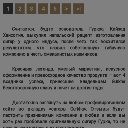
1
2
3
4
5
>
>|
Считается, будто основатель Гуркха, Кайзад
Хансотия, выкупил непальский рецепт изготовления
сигар у одного индуса, после чего так восхитился
результатом, что назвал собственную табачную
компанию в честь смекалистых наемников.
Красивая легенда, умелый маркетинг, искусное
оформление и превосходное качество продукта — вот 4
всадника успеха, принесшие владельцам Gurkha
безоговорочную славу и почет на долгие годы.
Достаточно заглянуть на любом профилированном
сайте во вкладку «сигары Gurkha». Отзывы будут
пестрить признаниями компании в любви и если вы
хоть раз пробовали оригинальную сигару Гурка, то ни
разу не усомнитесь в их правдивости.