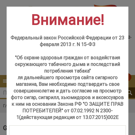
Внимание!
Консультация менеджера,
Розничный магазин
самовывоз со склада +7(925)502-
Федеральный закон Российской Федерации от 23
м. Добрынинская,
51-83
февраля 2013 г. N 15-ФЗ
+7 (499) 237-12-56
м. Новые Черёмушки,
+7 (925) 502-51-83
"Об охране здоровья граждан от воздействия
окружающего табачного дыма и последствий
Контакты
Обратный звонок
потребления табака"
ля дальнейшего просмотра сайта сигарного
0
КАТАЛОГ
МЕНЮ
магазина, Вам необходимо подтвердить свое
совершеннолетие и дать согласие на просмотр
фото сигар, сигарилл, хьюмидоров и аксессуаров
к ним на основании Закона РФ "О ЗАЩИТЕ ПРАВ
Главная
Каталог
Сигары
Gurkha Cigars
ПОТРЕБИТЕЛЕЙ" от 07.02.1992 N 2300-
1(действующая редакция от 13.07.2015)002E
GURKHA CIGARS