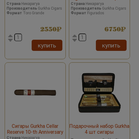
Страна
Никарагуа
Страна
Никарагуа
Производитель
Gurkha Cigars
Производитель
Gurkha Cigars
Формат
Toro Grande
Формат
Figurados
2550
6750
купить
купить
Сигары Gurkha Cellar
Подарочный набор Gurkha
Reserve 10-th Anniversary
4 шт сигары
Aged 15 Executive Toro
Страна
Никарагуа