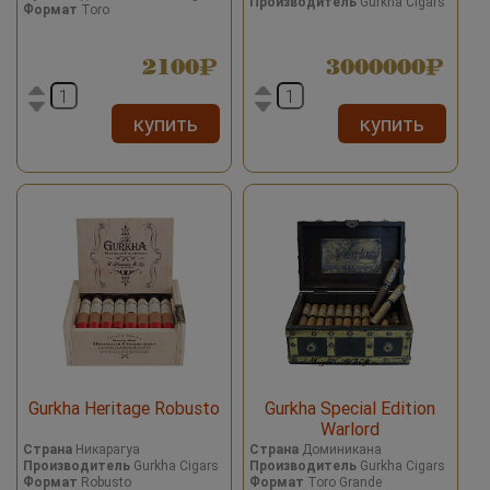
Производитель
Gurkha Cigars
Формат
Toro
2100
3000000
купить
купить
Gurkha Heritage Robusto
Gurkha Special Edition
Warlord
Страна
Никарагуа
Страна
Доминикана
Производитель
Gurkha Cigars
Производитель
Gurkha Cigars
Формат
Robusto
Формат
Toro Grande