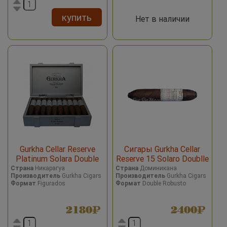
купить
Нет в наличии
Gurkha Cellar Reserve
Сигары Gurkha Cellar
Platinum Solara Double
Reserve 15 Solaro Doublle
Robusto 12 Years
Robusto
Страна
Никарагуа
Страна
Доминикана
Производитель
Gurkha Cigars
Производитель
Gurkha Cigars
Формат
Figurados
Формат
Double Robusto
2180
2400