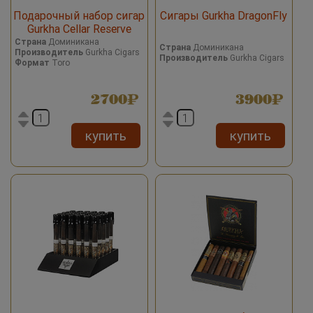
Подарочный набор сигар
Сигары Gurkha DragonFly
Gurkha Cellar Reserve
Hedonism Grand Rotchild
Страна
Доминикана
Страна
Доминикана
Производитель
Gurkha Cigars
Limitada
Производитель
Gurkha Cigars
Формат
Toro
2700
3900
купить
купить