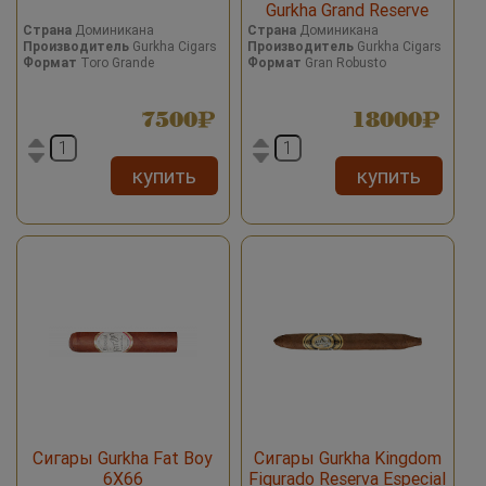
Gurkha Grand Reserve
Robusto LOUIS XIII
Страна
Доминикана
Страна
Доминикана
Производитель
Gurkha Cigars
Производитель
Gurkha Cigars
Формат
Toro Grande
Формат
Gran Robusto
7500
18000
купить
купить
Сигары Gurkha Fat Boy
Сигары Gurkha Kingdom
6X66
Figurado Reserva Especial