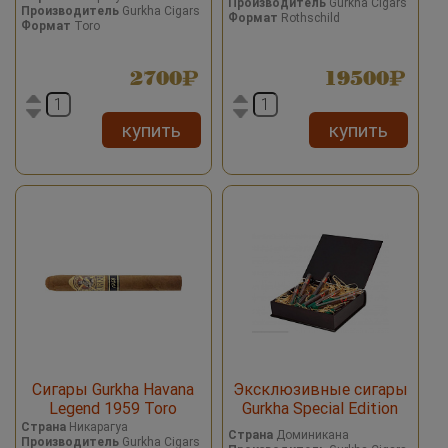
Производитель
Gurkha Cigars
Производитель
Gurkha Cigars
Формат
Rothschild
Формат
Toro
2700
19500
купить
купить
Сигары Gurkha Havana
Эксклюзивные сигары
Legend 1959 Toro
Gurkha Special Edition
HMR His Majesty's Reserve
Страна
Никарагуа
Страна
Доминикана
Производитель
Gurkha Cigars