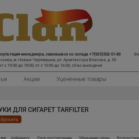
сультация менеджера, самовывоз со склада +7(925)502-51-83
Во
Москва,
м. Новые Черёмушки,
ул. Архитектора Власова, д. 55
чт с 10:00 до 18:00, пт с 10:00 до 16:00, сб-вс выходной
тьи
Акции
Уцененные товары
И ДЛЯ СИГАРЕТ TARFILTER
сбросить
 по:
Алфавиту
Дате поступления
Убыванию цены
Возрастан