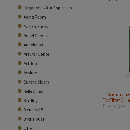
Подарочный набор сигар
Aging Room
AJ Fernandez
Angel Cuesta
Angelenos
Arturo Fuente
Ashton
Asylum
Gurkha Cigars
Bella Artes
Фильтр м
TarFilter 5 -
Bentley
шт.
Страна
Турция
Blend №15
Brick House
C.L.E.