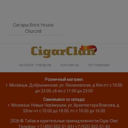
Сигары Brick House
Churchill
каталог товаров
контакты
оптовикам
Розничный магазин:
г. Москва
,
м. Добрынинская, ул. Люсиновская, д.9
пн-пт с 10:00
до 23:00, сб-вс с 11:00 до 23:00
Самовывоз со склада:
г. Москва,
м. Новые Черёмушки, ул. Архитектора Власова, д.
55
пн-чт с 10:00 до 18:00, пт с 10:00 до 16:00
2026 ©
Табак и курительные принадлежности
Cigar Clan
Телефон:
+7 (495) 502-51-83 | +7 (925) 502-51-83