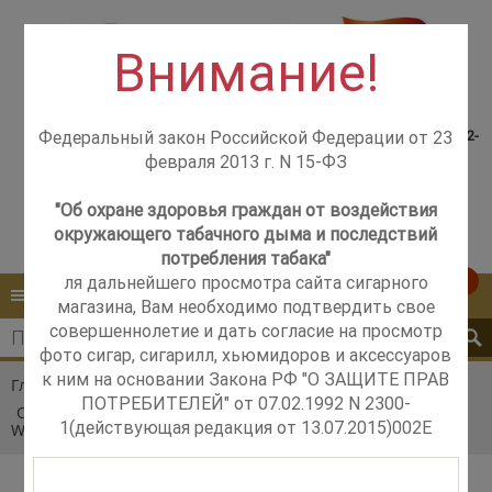
Внимание!
Консультация менеджера,
Розничный магазин
самовывоз со склада +7(925)502-
Федеральный закон Российской Федерации от 23
м. Добрынинская,
51-83
февраля 2013 г. N 15-ФЗ
+7 (499) 237-12-56
м. Новые Черёмушки,
+7 (925) 502-51-83
"Об охране здоровья граждан от воздействия
окружающего табачного дыма и последствий
Контакты
Обратный звонок
потребления табака"
ля дальнейшего просмотра сайта сигарного
0
КАТАЛОГ
МЕНЮ
магазина, Вам необходимо подтвердить свое
совершеннолетие и дать согласие на просмотр
фото сигар, сигарилл, хьюмидоров и аксессуаров
к ним на основании Закона РФ "О ЗАЩИТЕ ПРАВ
Главная
Каталог
Акции
ПОТРЕБИТЕЛЕЙ" от 07.02.1992 N 2300-
Одноразовые электронные сигареты 2027 Date 7
1(действующая редакция от 13.07.2015)002E
Watermelon Apple Ice/Арбуз Яблоко со льдом 2000 затяжек