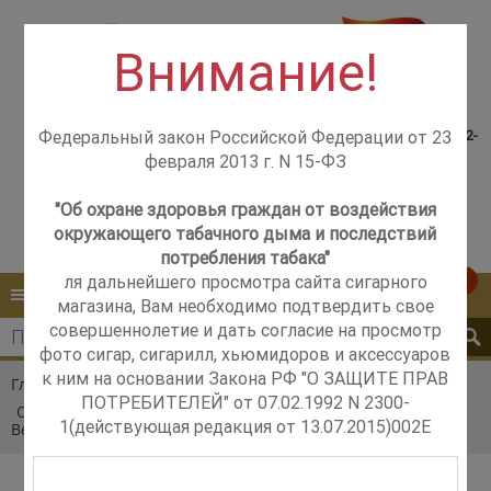
Внимание!
Консультация менеджера,
Розничный магазин
самовывоз со склада +7(925)502-
Федеральный закон Российской Федерации от 23
м. Добрынинская,
51-83
февраля 2013 г. N 15-ФЗ
+7 (499) 237-12-56
м. Новые Черёмушки,
+7 (925) 502-51-83
"Об охране здоровья граждан от воздействия
окружающего табачного дыма и последствий
Контакты
Обратный звонок
потребления табака"
ля дальнейшего просмотра сайта сигарного
0
КАТАЛОГ
МЕНЮ
магазина, Вам необходимо подтвердить свое
совершеннолетие и дать согласие на просмотр
фото сигар, сигарилл, хьюмидоров и аксессуаров
к ним на основании Закона РФ "О ЗАЩИТЕ ПРАВ
Главная
Каталог
Акции
ПОТРЕБИТЕЛЕЙ" от 07.02.1992 N 2300-
Одноразовые электронные сигареты 2027 Date 7 Kiwi
1(действующая редакция от 13.07.2015)002E
Berry Ice/Киви Ягоды со льдом 2000 затяжек