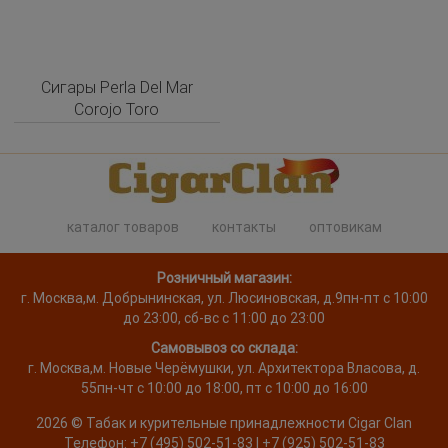
Сигары Perla Del Mar
Corojo Toro
каталог товаров
контакты
оптовикам
Розничный магазин:
г. Москва
,
м. Добрынинская, ул. Люсиновская, д.9
пн-пт с 10:00
до 23:00, сб-вс с 11:00 до 23:00
Самовывоз со склада:
г. Москва,
м. Новые Черёмушки, ул. Архитектора Власова, д.
55
пн-чт с 10:00 до 18:00, пт с 10:00 до 16:00
2026 ©
Табак и курительные принадлежности
Cigar Clan
Телефон:
+7 (495) 502-51-83 | +7 (925) 502-51-83