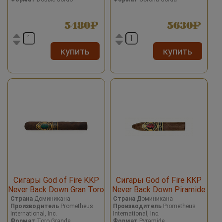
5480
5630
купить
купить
Сигары God of Fire KKP
Сигары God of Fire KKP
Never Back Down Gran Toro
Never Back Down Piramide
56 in Black
58 in Black
Страна
Доминикана
Страна
Доминикана
Производитель
Prometheus
Производитель
Prometheus
International, Inc.
International, Inc.
Формат
Toro Grande
Формат
Pyramide