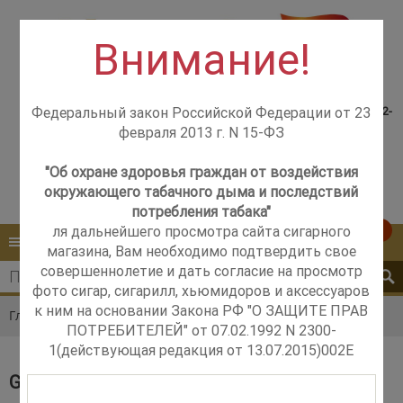
Внимание!
Консультация менеджера,
Розничный магазин
самовывоз со склада +7(925)502-
Федеральный закон Российской Федерации от 23
м. Добрынинская,
51-83
февраля 2013 г. N 15-ФЗ
+7 (499) 237-12-56
м. Новые Черёмушки,
+7 (925) 502-51-83
"Об охране здоровья граждан от воздействия
окружающего табачного дыма и последствий
Контакты
Обратный звонок
потребления табака"
ля дальнейшего просмотра сайта сигарного
0
КАТАЛОГ
МЕНЮ
магазина, Вам необходимо подтвердить свое
совершеннолетие и дать согласие на просмотр
фото сигар, сигарилл, хьюмидоров и аксессуаров
к ним на основании Закона РФ "О ЗАЩИТЕ ПРАВ
Главная
Каталог
Сигары
God of Fire
ПОТРЕБИТЕЛЕЙ" от 07.02.1992 N 2300-
1(действующая редакция от 13.07.2015)002E
GOD OF FIRE