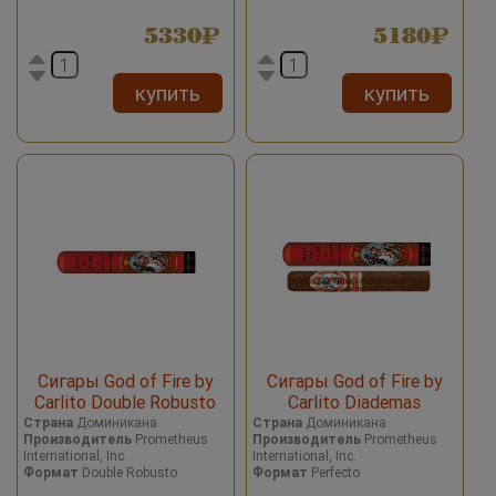
5330
5180
купить
купить
Сигары God of Fire by
Сигары God of Fire by
Carlito Double Robusto
Carlito Diademas
Tubos
Страна
Доминикана
Страна
Доминикана
Производитель
Prometheus
Производитель
Prometheus
International, Inc.
International, Inc.
Формат
Double Robusto
Формат
Perfecto