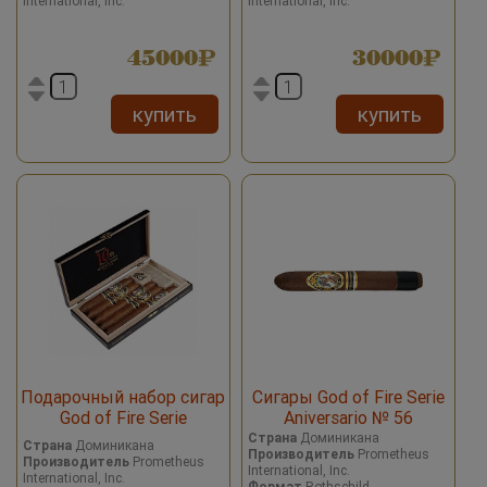
International, Inc.
International, Inc.
Cigars
45000
30000
купить
купить
Подарочный набор сигар
Сигары God of Fire Serie
God of Fire Serie
Aniversario № 56
Aniversario SET 5 Cigars
Страна
Доминикана
Страна
Доминикана
Производитель
Prometheus
Производитель
Prometheus
International, Inc.
International, Inc.
Формат
Rothschild