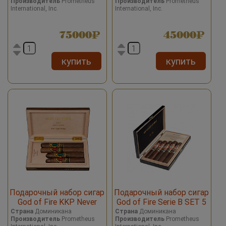
Производитель
Prometheus
Производитель
Prometheus
Set Macassar Ebony 10
Set Black 4 Cigars
International, Inc.
International, Inc.
Cigars
75000
45000
купить
купить
Подарочный набор сигар
Подарочный набор сигар
God of Fire KKP Never
God of Fire Serie B SET 5
Back Down Special Reserve
Cigars
Страна
Доминикана
Страна
Доминикана
Производитель
Prometheus
Производитель
Prometheus
Set Macassar Ebony 4