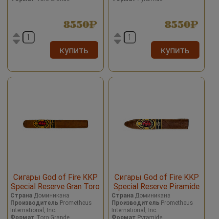
8550
8550
купить
купить
Сигары God of Fire KKP
Сигары God of Fire KKP
Special Reserve Gran Toro
Special Reserve Piramide
56
58
Страна
Доминикана
Страна
Доминикана
Производитель
Prometheus
Производитель
Prometheus
International, Inc.
International, Inc.
Формат
Toro Grande
Формат
Pyramide