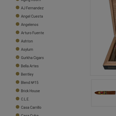
AJ Fernandez
Angel Cuesta
Angelenos
Arturo Fuente
Ashton
Asylum
Gurkha Cigars
Bella Artes
Bentley
Blend №15
Brick House
C.L.E.
Casa Carrillo
Casa Cuba