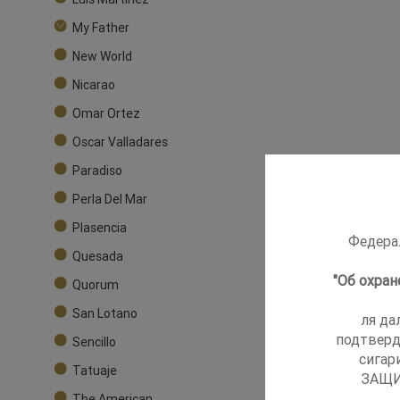
My Father
New World
Nicarao
Omar Ortez
Oscar Valladares
Paradiso
Perla Del Mar
Plasencia
Федерал
Quesada
"Об охра
Quorum
San Lotano
ля да
подтверд
Sencillo
сигар
Tatuaje
ЗАЩИ
The American