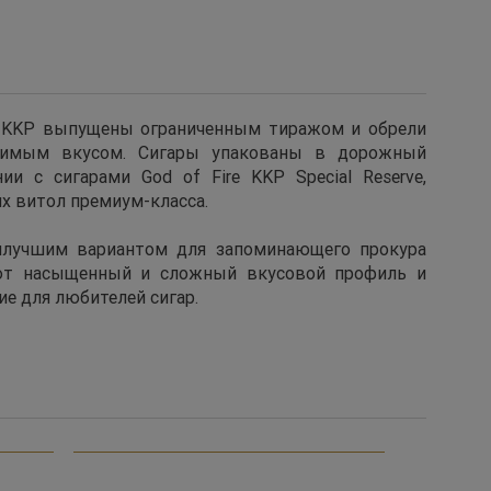
ire KKP выпущены ограниченным тиражом и обрели
оримым вкусом. Сигары упакованы в дорожный
 с сигарами God of Fire KKP Special Reserve,
х витол премиум-класса.
аилучшим вариантом для запоминающего прокура
ают насыщенный и сложный вкусовой профиль и
ие для любителей сигар.