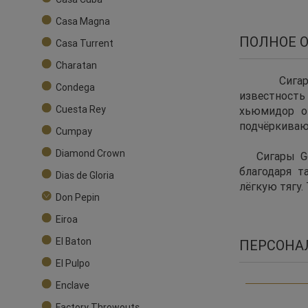
Casa Magna
ПОЛНОЕ 
Casa Turrent
Charatan
Сигары 
Condega
известност
Cuesta Rey
хьюмидор ог
подчёркиваю
Cumpay
Diamond Crown
Сигары God 
благодаря 
Dias de Gloria
лёгкую тягу.
Don Pepin
Eiroa
El Baton
ПЕРСОНА
El Pulpo
Enclave
Factory Throwouts