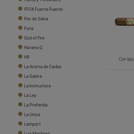
FFOX Fuente Fuente
Flor de Selva
Furia
God of Fire
Havana Q
HR
Сигары
La Aroma de Caribe
La Galera
La Instructora
La Ley
La Preferida
La Unica
Lampert
Luis Martinez