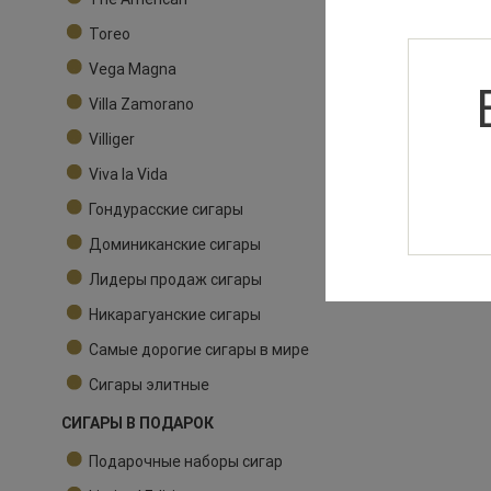
Toreo
Vega Magna
Villa Zamorano
Villiger
Viva la Vida
Гондурасские сигары
Доминиканские сигары
Лидеры продаж сигары
Никарагуанские сигары
Самые дорогие сигары в мире
Сигары элитные
СИГАРЫ В ПОДАРОК
Подарочные наборы сигар