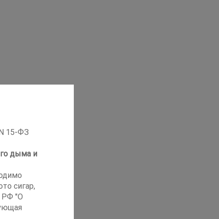
 N 15-ФЗ
го дыма и
ходимо
то сигар,
 РФ "О
ующая