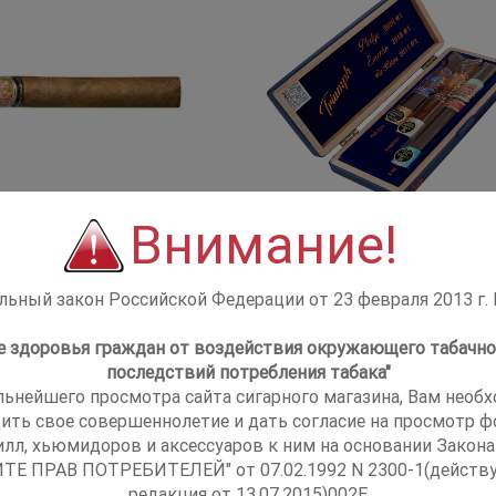
Внимание!
 Luis Martinez Aspen
Подарочный набор сигар C
Toro
Carrillo Perez Carrillo Caja
Triumph 3 cigars
ьный закон Российской Федерации от 23 февраля 2013 г.
не здоровья граждан от воздействия окружающего табачно
последствий потребления табака"
льнейшего просмотра сайта сигарного магазина, Вам необ
ить свое совершеннолетие и дать согласие на просмотр фо
илл, хьюмидоров и аксессуаров к ним на основании Закона
ТЕ ПРАВ ПОТРЕБИТЕЛЕЙ" от 07.02.1992 N 2300-1(действ
редакция от 13.07.2015)002E