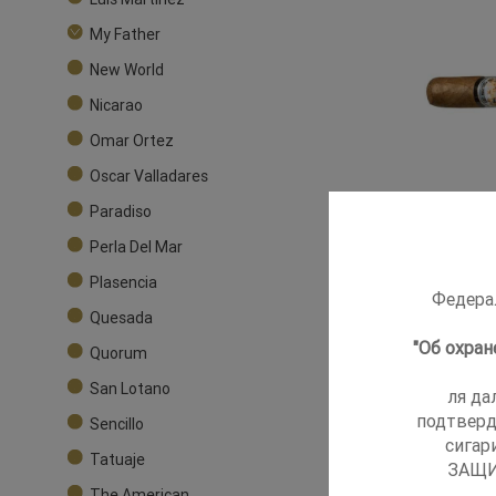
My Father
New World
Nicarao
Omar Ortez
Oscar Valladares
Paradiso
Сигары
Perla Del Mar
Plasencia
Федерал
Quesada
"Об охра
Quorum
San Lotano
ля да
подтверд
Sencillo
сигар
Tatuaje
ЗАЩИ
The American