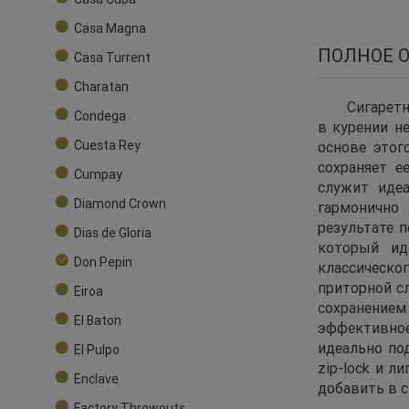
Casa Magna
ПОЛНОЕ 
Casa Turrent
Charatan
Сигаретн
Condega
в курении н
Cuesta Rey
основе этог
сохраняет е
Cumpay
служит иде
Diamond Crown
гармонично 
результате 
Dias de Gloria
который ид
Don Pepin
классическо
приторной сл
Eiroa
сохранением
El Baton
эффективное 
идеально по
El Pulpo
zip-lock и л
Enclave
добавить в с
Factory Throwouts