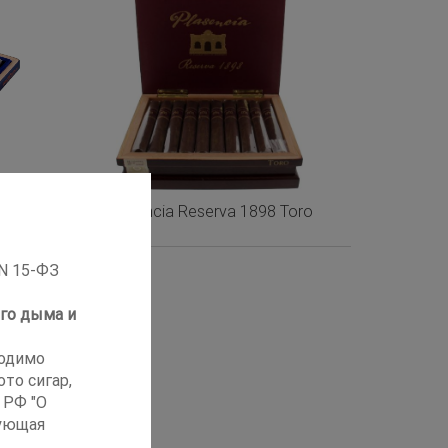
asa
Plasencia Reserva 1898 Toro
s
 N 15-ФЗ
го дыма и
ходимо
то сигар,
 РФ "О
ующая