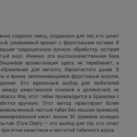
венно сладкую смесь, созданную для тех, кто ценит
тный, узнаваемый аромат с фруктовыми нотами. В
шедшая традиционную ручную обработку, которая
стый вкус. Именно эта высококачественная база
ишневая ароматизация здесь не перебивает, а
 обрамление для мягкого, бархатистого дыма. В
мом и ярким, запоминающимся фруктовым вкусом,
курения. Это идеальный выбор для любителей
с между качественной основой и деликатной, не
abacco Way, этот табак производится в Бразилии с
аботки вручную. Этот метод гарантирует более
 измельченный, чистый табак без лишних примесей,
ламинированный кисет весом 30 граммов оснащен
ытия. D'ora Cherry — это выбор для тех, кто хочет
при этом качеством и чистотой табачного вкуса.