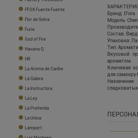
ХАРАКТЕРИ
FFOX Fuente Fuente
Бренд: D'ora
Flor de Selva
Модель: Cher
Производител
Furia
Состав: Вирдж
God of Fire
Упаковка: Ла
Тип: Аромати
Havana Q
Вкусовой п
HR
ароматом.
Ключевая ос
La Aroma de Caribe
для самокру
La Galera
Назначение
сладковатым
La Instructora
La Ley
La Preferida
ПЕРСОНА
La Unica
Lampert
Luis Martinez