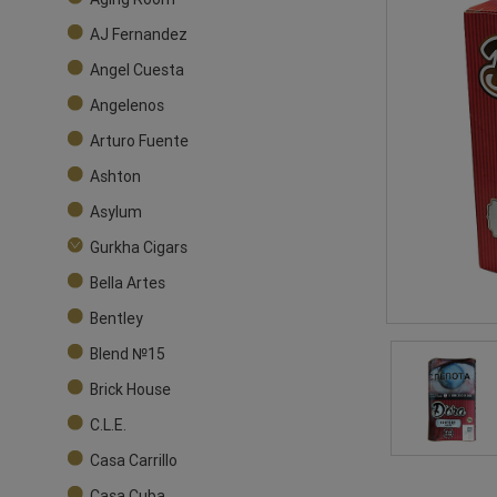
AJ Fernandez
Angel Cuesta
Angelenos
Arturo Fuente
Ashton
Asylum
Gurkha Cigars
Bella Artes
Bentley
Blend №15
Brick House
C.L.E.
Casa Carrillo
Casa Cuba