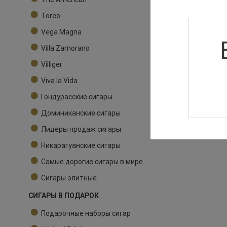
Toreo
Vega Magna
Villa Zamorano
Villiger
Viva la Vida
Гондурасские сигары
Доминиканские сигары
Лидеры продаж сигары
Никарагуанские сигары
Самые дорогие сигары в мире
Сигары элитные
СИГАРЫ В ПОДАРОК
Подарочные наборы сигар