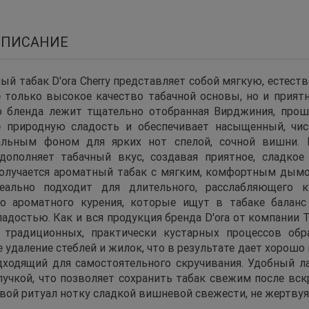
ОПИСАНИЕ
ый табак D'ora Cherry представляет собой мягкую, естест
е только высокое качество табачной основы, но и прия
о бленда лежит тщательно отобранная Вирджиния, про
е природную сладость и обеспечивает насыщенный, чи
альным фоном для ярких нот спелой, сочной вишни. В
дополняет табачный вкус, создавая приятное, сладкое
получается ароматный табак с мягким, комфортным ды
еально подходит для длительного, расслабляющего 
го ароматного курения, которые ищут в табаке балан
адостью. Как и вся продукция бренда D'ora от компании T
 традиционных, практически кустарных процессов обр
удаление стеблей и жилок, что в результате дает хорошо
дходящий для самостоятельного скручивания. Удобный 
ипучкой, что позволяет сохранить табак свежим после вскр
вой ритуал нотку сладкой вишневой свежести, не жертвуя 