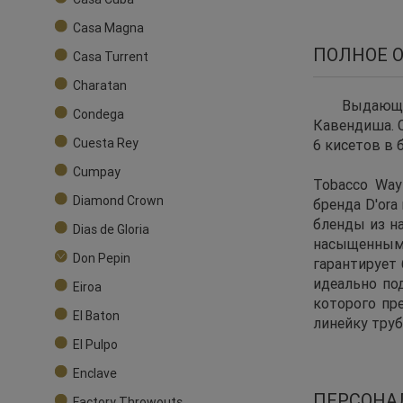
Casa Magna
ПОЛНОЕ 
Casa Turrent
Charatan
Выдающа
Condega
Кавендиша. 
Cuesta Rey
6 кисетов в 
Cumpay
Tobacco Way
Diamond Crown
бренда D'ora
бленды из н
Dias de Gloria
насыщенным 
Don Pepin
гарантирует 
идеально под
Eiroa
которого пр
El Baton
линейку труб
El Pulpo
Enclave
ПЕРСОНА
Factory Throwouts