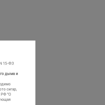
 N 15-ФЗ
го дыма и
ходимо
то сигар,
 РФ "О
ующая