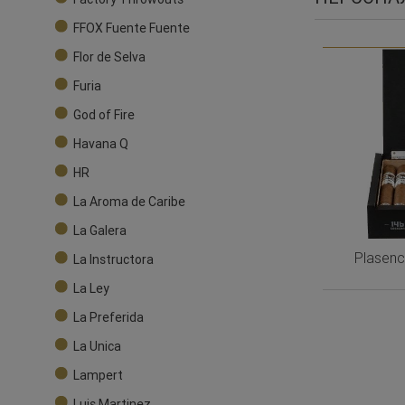
FFOX Fuente Fuente
Flor de Selva
Furia
God of Fire
Havana Q
HR
La Aroma de Caribe
La Galera
Plasenc
La Instructora
La Ley
La Preferida
La Unica
Lampert
Luis Martinez