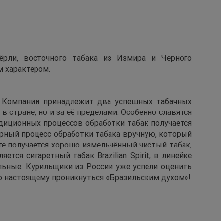
рли, восточного табака из Измира и Чёрного
 характером.
и. Компании принадлежит два успешных табачных
в стране, но и за её пределами. Особенно славятся
адиционных процессов обработки табак получается
арный процесс обработки табака вручную, который
те получается хорошо измельчённый чистый табак,
тся сигаретный табак Brazilian Spirit, в линейке
льные. Курильщики из России уже успели оценить
 по настоящему проникнуться «Бразильским духом»!