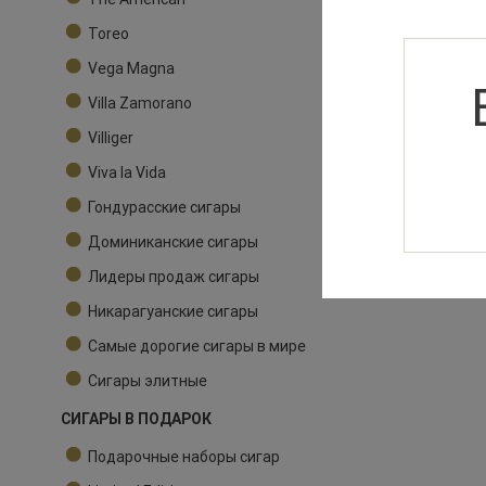
Toreo
Vega Magna
Villa Zamorano
Villiger
Viva la Vida
Гондурасские сигары
Доминиканские сигары
Лидеры продаж сигары
Никарагуанские сигары
Самые дорогие сигары в мире
Сигары элитные
СИГАРЫ В ПОДАРОК
Подарочные наборы сигар