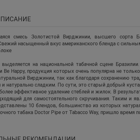
ОПИСАНИЕ
яся смесь Золотистой Вирджинии, высшего сорта Бё
Свежий насыщенный вкус американского бленда с сильным
блоке
 выделяется на национальной табачной сцене Бразили
 и Be Happy, продукция которых очень популярна не только 
атуральной Вирджинии, так как благодаря сохранению тр
и натурально сладким. По сути, это старый добрый куст
более эффективное удаление стеблей и жилок. В результа
ходящий для самостоятельного скручивания. Таким и являе
едставлены 10 блендов, большинство из которых натура
очного табака Doctor Pipe от Tabacco Way, пришло время
ЛЬНЫЕ РЕКОМЕНДАЦИИ