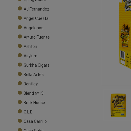
AJ Fernandez
Angel Cuesta
Angelenos
Arturo Fuente
Ashton
Asylum
Gurkha Cigars
Bella Artes
Bentley
Blend №15
Brick House
C.L.E.
Casa Carrillo
Casa Cuba