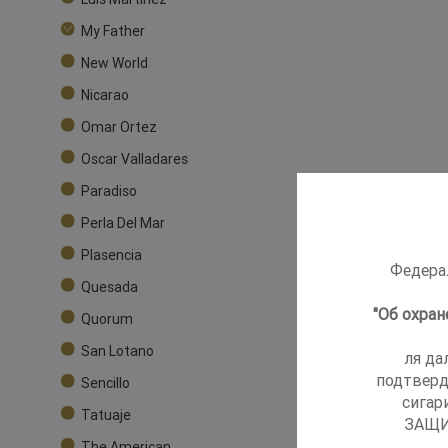
My Father
New World
Nicarao
Omar Ortez
Oscar Valladares
Paradiso
Perla Del Mar
Plasencia
Федерал
Quesada
"Об охра
Quorum
San Lotano
ля да
подтверд
Sencillo
сигар
Tatuaje
ЗАЩИ
The American