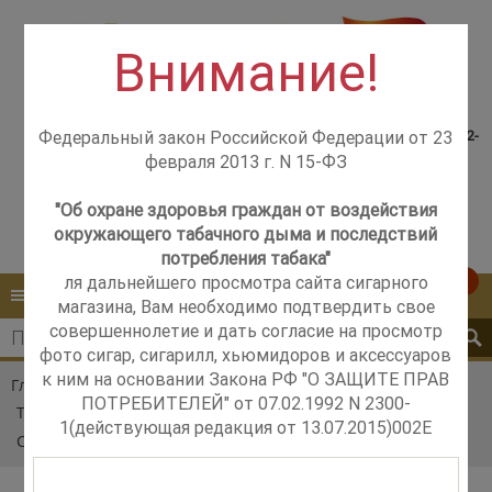
Внимание!
Консультация менеджера,
Розничный магазин
самовывоз со склада +7(925)502-
Федеральный закон Российской Федерации от 23
м. Добрынинская,
51-83
февраля 2013 г. N 15-ФЗ
+7 (499) 237-12-56
м. Новые Черёмушки,
+7 (925) 502-51-83
"Об охране здоровья граждан от воздействия
окружающего табачного дыма и последствий
Контакты
Обратный звонок
потребления табака"
ля дальнейшего просмотра сайта сигарного
0
КАТАЛОГ
МЕНЮ
магазина, Вам необходимо подтвердить свое
совершеннолетие и дать согласие на просмотр
фото сигар, сигарилл, хьюмидоров и аксессуаров
к ним на основании Закона РФ "О ЗАЩИТЕ ПРАВ
Главная
Каталог
Табак
ПОТРЕБИТЕЛЕЙ" от 07.02.1992 N 2300-
Табак сигаретный Brazilian Spirit
1(действующая редакция от 13.07.2015)002E
Сигаретный табак Brazilian Spirit Coffee