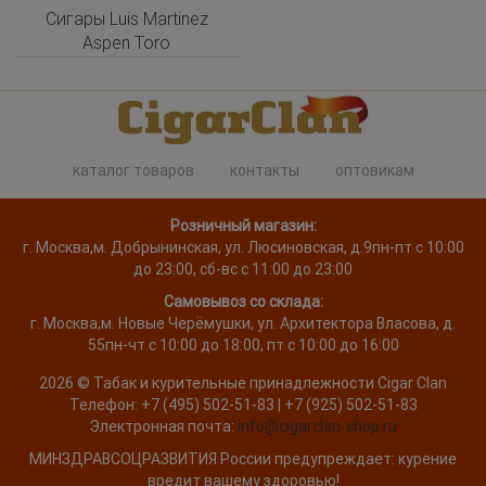
Сигары Luis Martinez
Aspen Toro
каталог товаров
контакты
оптовикам
Розничный магазин:
г. Москва
,
м. Добрынинская, ул. Люсиновская, д.9
пн-пт с 10:00
до 23:00, сб-вс с 11:00 до 23:00
Самовывоз со склада:
г. Москва,
м. Новые Черёмушки, ул. Архитектора Власова, д.
55
пн-чт с 10:00 до 18:00, пт с 10:00 до 16:00
2026 ©
Табак и курительные принадлежности
Cigar Clan
Телефон:
+7 (495) 502-51-83 | +7 (925) 502-51-83
Электронная почта:
info@cigarclan-shop.ru
МИНЗДРАВСОЦРАЗВИТИЯ России предупреждает: курение
вредит вашему здоровью!