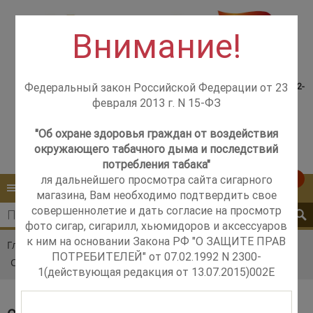
Внимание!
Консультация менеджера,
Розничный магазин
самовывоз со склада +7(925)502-
Федеральный закон Российской Федерации от 23
м. Добрынинская,
51-83
февраля 2013 г. N 15-ФЗ
+7 (499) 237-12-56
м. Новые Черёмушки,
+7 (925) 502-51-83
"Об охране здоровья граждан от воздействия
окружающего табачного дыма и последствий
Контакты
Обратный звонок
потребления табака"
ля дальнейшего просмотра сайта сигарного
0
КАТАЛОГ
МЕНЮ
магазина, Вам необходимо подтвердить свое
совершеннолетие и дать согласие на просмотр
фото сигар, сигарилл, хьюмидоров и аксессуаров
к ним на основании Закона РФ "О ЗАЩИТЕ ПРАВ
Главная
Каталог
Сигары
Flor de Selva
ПОТРЕБИТЕЛЕЙ" от 07.02.1992 N 2300-
Сигары Flor de Selva Robusto
1(действующая редакция от 13.07.2015)002E