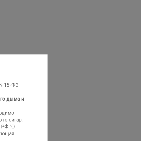
 N 15-ФЗ
го дыма и
ходимо
то сигар,
 РФ "О
ующая