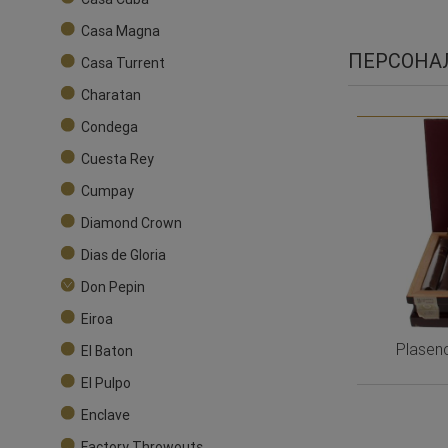
Casa Magna
ПЕРСОНА
Casa Turrent
Charatan
Condega
Cuesta Rey
Cumpay
Diamond Crown
Dias de Gloria
Don Pepin
Eiroa
Plasen
El Baton
El Pulpo
Enclave
Factory Throwouts