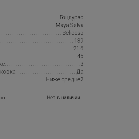
Гондурас
Maya Selva
Belicoso
139
21.6
45
ке
3
аковка
Да
Ниже средней
Нет в наличии
 шт