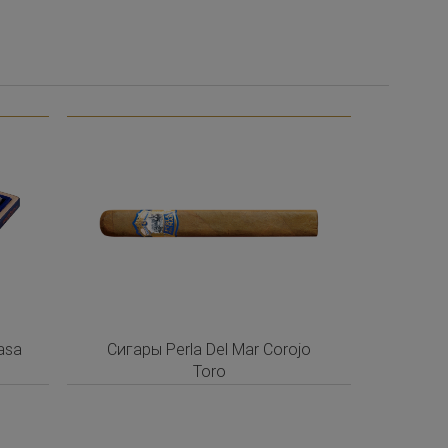
asa
Сигары Perla Del Mar Corojo
s
Toro