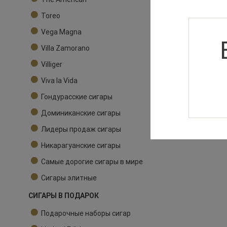
Toreo
Vega Magna
Villa Zamorano
Villiger
Viva la Vida
Гондурасские сигары
Доминиканские сигары
Лидеры продаж сигары
Никарагуанские сигары
Самые дорогие сигары в мире
Сигары элитные
СИГАРЫ В ПОДАРОК
Подарочные наборы сигар