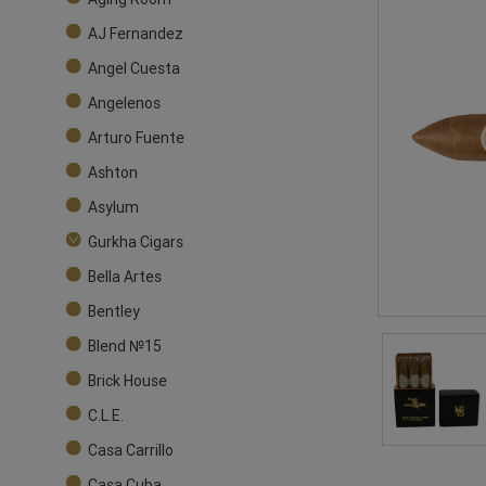
AJ Fernandez
Angel Cuesta
Angelenos
Arturo Fuente
Ashton
Asylum
Gurkha Cigars
Bella Artes
Bentley
Blend №15
Brick House
C.L.E.
Casa Carrillo
Casa Cuba