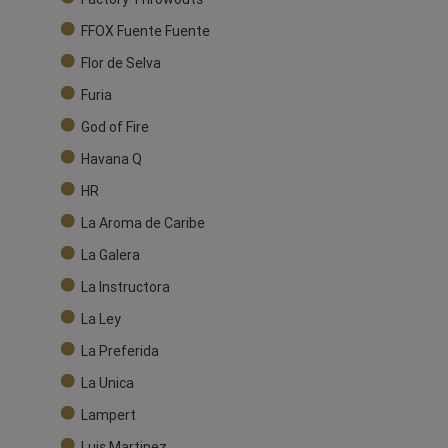
FFOX Fuente Fuente
Flor de Selva
Furia
God of Fire
Havana Q
HR
La Aroma de Caribe
La Galera
La Instructora
La Ley
La Preferida
La Unica
Lampert
Luis Martinez