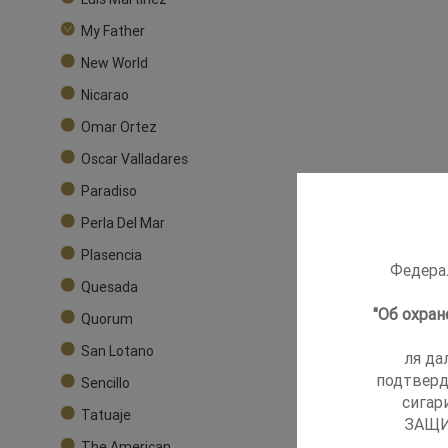
My Father
New World
Nicarao
Omar Ortez
Oscar Valladares
Paradiso
Perla Del Mar
Plasencia
Федерал
Quesada
"Об охра
Quorum
San Lotano
ля да
подтверд
Sencillo
сигар
Tatuaje
ЗАЩИ
The American