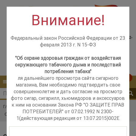
Внимание!
Консультация менеджера,
Розничный магазин
самовывоз со склада +7(925)502-
Федеральный закон Российской Федерации от 23
м. Добрынинская,
51-83
февраля 2013 г. N 15-ФЗ
+7 (499) 237-12-56
м. Новые Черёмушки,
+7 (925) 502-51-83
"Об охране здоровья граждан от воздействия
окружающего табачного дыма и последствий
Контакты
Обратный звонок
потребления табака"
ля дальнейшего просмотра сайта сигарного
0
КАТАЛОГ
МЕНЮ
магазина, Вам необходимо подтвердить свое
совершеннолетие и дать согласие на просмотр
фото сигар, сигарилл, хьюмидоров и аксессуаров
к ним на основании Закона РФ "О ЗАЩИТЕ ПРАВ
Главная
Каталог
Сигары в подарок
ПОТРЕБИТЕЛЕЙ" от 07.02.1992 N 2300-
Сигары SET Eiroa Sampler Robusto 5 Cigars
1(действующая редакция от 13.07.2015)002E