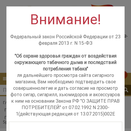
Внимание!
Консультация менеджера,
Розничный магазин
самовывоз со склада +7(925)502-
Федеральный закон Российской Федерации от 23
м. Добрынинская,
51-83
февраля 2013 г. N 15-ФЗ
+7 (499) 237-12-56
м. Новые Черёмушки,
+7 (925) 502-51-83
"Об охране здоровья граждан от воздействия
окружающего табачного дыма и последствий
Контакты
Обратный звонок
потребления табака"
ля дальнейшего просмотра сайта сигарного
0
КАТАЛОГ
МЕНЮ
магазина, Вам необходимо подтвердить свое
совершеннолетие и дать согласие на просмотр
фото сигар, сигарилл, хьюмидоров и аксессуаров
к ним на основании Закона РФ "О ЗАЩИТЕ ПРАВ
Главная
Каталог
Сигары в подарок
ПОТРЕБИТЕЛЕЙ" от 07.02.1992 N 2300-
Подарочные наборы сигар
1(действующая редакция от 13.07.2015)002E
Подарочный набор сигар God of Fire KKP Never Back Down
Special Reserve Set Macassar Ebony 10 Cigars