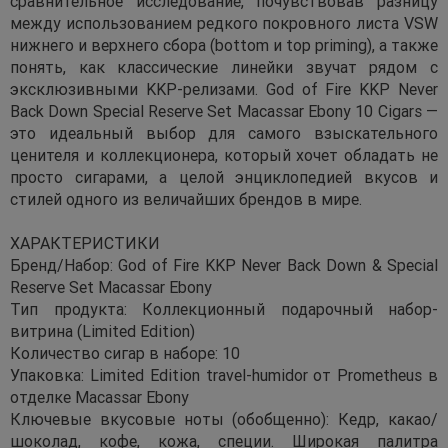
сравнительное исследование, почувствовав разницу
между использованием редкого покровного листа VSW
нижнего и верхнего сбора (bottom и top priming), а также
понять, как классические линейки звучат рядом с
эксклюзивными KKP-релизами. God of Fire KKP Never
Back Down Special Reserve Set Macassar Ebony 10 Cigars —
это идеальный выбор для самого взыскательного
ценителя и коллекционера, который хочет обладать не
просто сигарами, а целой энциклопедией вкусов и
стилей одного из величайших брендов в мире.
ХАРАКТЕРИСТИКИ
Бренд/Набор: God of Fire KKP Never Back Down & Special
Reserve Set Macassar Ebony
Тип продукта: Коллекционный подарочный набор-
витрина (Limited Edition)
Количество сигар в наборе: 10
Упаковка: Limited Edition travel-humidor от Prometheus в
отделке Macassar Ebony
Ключевые вкусовые ноты (обобщенно): Кедр, какао/
шоколад, кофе, кожа, специи. Широкая палитра