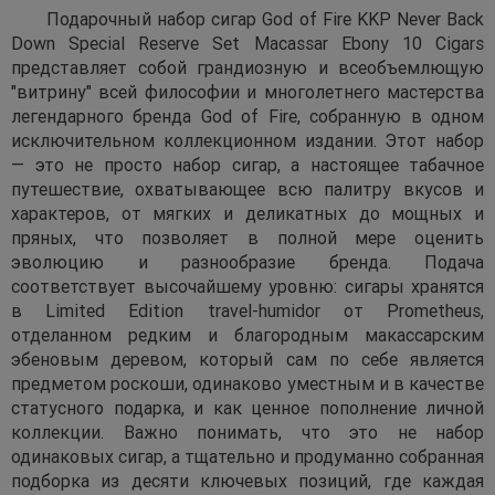
Подарочный набор сигар God of Fire KKP Never Back
Down Special Reserve Set Macassar Ebony 10 Cigars
представляет собой грандиозную и всеобъемлющую
"витрину" всей философии и многолетнего мастерства
легендарного бренда God of Fire, собранную в одном
исключительном коллекционном издании. Этот набор
— это не просто набор сигар, а настоящее табачное
путешествие, охватывающее всю палитру вкусов и
характеров, от мягких и деликатных до мощных и
пряных, что позволяет в полной мере оценить
эволюцию и разнообразие бренда. Подача
соответствует высочайшему уровню: сигары хранятся
в Limited Edition travel-humidor от Prometheus,
отделанном редким и благородным макассарским
эбеновым деревом, который сам по себе является
предметом роскоши, одинаково уместным и в качестве
статусного подарка, и как ценное пополнение личной
коллекции. Важно понимать, что это не набор
одинаковых сигар, а тщательно и продуманно собранная
подборка из десяти ключевых позиций, где каждая