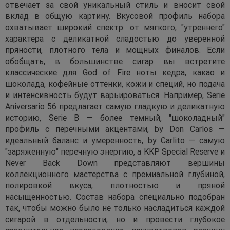
отвечает за свой уникальный стиль и вносит свой
вклад в общую картину. Вкусовой профиль набора
охватывает широкий спектр: от мягкого, "утреннего"
характера с деликатной сладостью до уверенной
пряности, плотного тела и мощных финалов. Если
обобщать, в большинстве сигар вы встретите
классические для God of Fire ноты кедра, какао и
шоколада, кофейные оттенки, кожи и специй, но подача
и интенсивность будут варьироваться. Например, Serie
Aniversario 56 предлагает самую гладкую и деликатную
историю, Serie B — более темный, "шоколадный"
профиль с перечными акцентами, by Don Carlos —
идеальный баланс и умеренность, by Carlito — самую
"заряженную" перечную энергию, а KKP Special Reserve и
Never Back Down представляют вершины
коллекционного мастерства с премиальной глубиной,
полировкой вкуса, плотностью и пряной
насыщенностью. Состав набора специально подобран
так, чтобы можно было не только насладиться каждой
сигарой в отдельности, но и провести глубокое