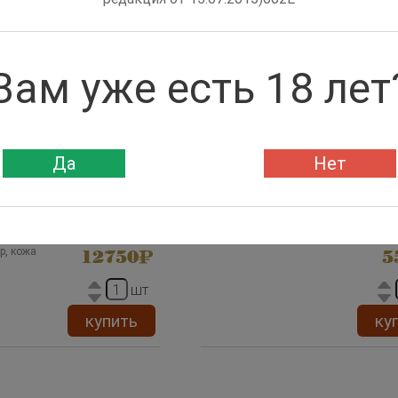
Вам уже есть 18 лет
Да
Нет
 Aficionado Novelist
Хьюмидор Cigar Safe 10 до
на 10 сигар
ь
ь
Aficionado
16×4.5
р, кожа
12750
5
шт
купить
ку