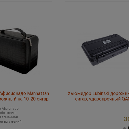
фисионадо Manhattan
Хьюмидор Lubinski дорожны
рожный на 10-20 сигар
сигар, ударопрочный QA
ь
Aficionado
рбо пламя
Карманная
3
ок пламени
1