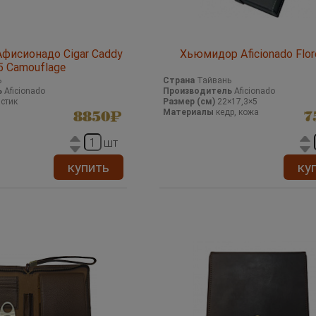
фисионадо Cigar Caddy
Хьюмидор Aficionado Flor
5 Camouflage
ь
Страна
Тайвань
ь
Aficionado
Производитель
Aficionado
стик
Размер (см)
22×17,3×5
Материалы
кедр, кожа
8850
7
шт
купить
ку