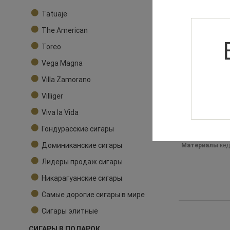
Tatuaje
The American
Toreo
Vega Magna
Villa Zamorano
Villiger
Хьюмидор
Viva la Vida
Страна
Тайван
Гондурасские сигары
Производител
Размер (см)
26×
Доминиканские сигары
Материалы
кед
Лидеры продаж сигары
Никарагуанские сигары
Самые дорогие сигары в мире
Сигары элитные
СИГАРЫ В ПОДАРОК