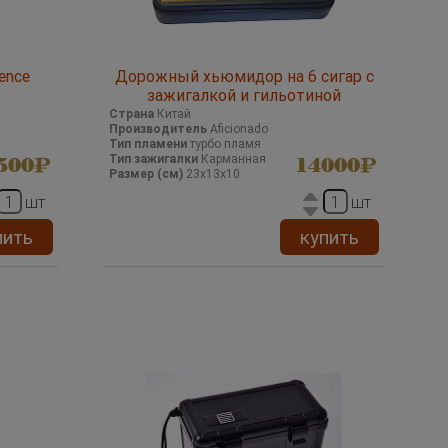
ence
Дорожный хьюмидор на 6 сигар с
зажигалкой и гильотиной
Страна
Китай
Производитель
Aficionado
Тип пламени
турбо пламя
Тип зажигалки
Карманная
500
14000
Размер (см)
23х13х10
шт
шт
пить
купить