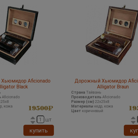
Хьюмидор Aficionado
Дорожный Хьюмидор Afici
lligator Black
Alligator Braun
ь
Страна
Тайвань
ь
Aficionado
Производитель
Aficionado
х25х8
Размер (см)
22х25х8
р, кожа
Материалы
кедр, кожа
19500
19
Цвет
коричневый
шт
купить
ку