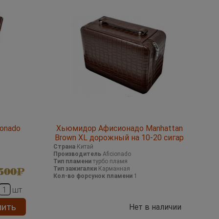
onado
Хьюмидор Афисионадо Manhattan
Brown XL дорожный на 10-20 сигар
Страна
Китай
Производитель
Aficionado
Тип пламени
турбо пламя
Тип зажигалки
Карманная
500
Кол-во форсунок пламени
1
шт
пить
Нет в наличии