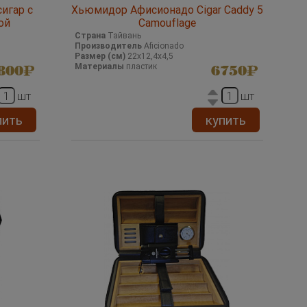
игар с
Хьюмидор Афисионадо Cigar Caddy 5
ой
Camouflage
Страна
Тайвань
Производитель
Aficionado
Размер (см)
22х12,4х4,5
Материалы
пластик
800
6750
шт
шт
пить
купить