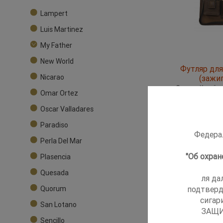
Lampert
Luis Martinez
My Father
New World
Футляр для 
Nicarao
(зажи
Страна
Китай
Omar Ortez
Производител
Тип пламени
ту
Oscar Valladares
Тип зажигалки
Кол-во форсун
Paradiso
Федерал
Perla Del Mar
"Об охра
Plasencia
Quesada
ля да
подтверд
Quorum
сигар
San Lotano
ЗАЩИ
Sencillo