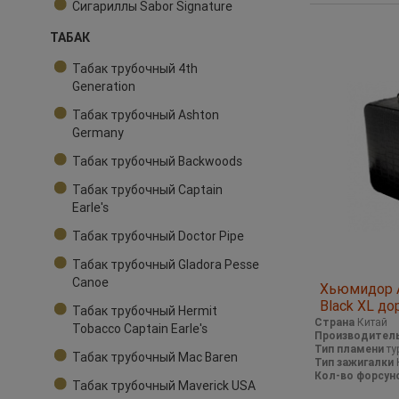
Сигариллы Sabor Signature
ТАБАК
Табак трубочный 4th
Generation
Табак трубочный Ashton
Germany
Табак трубочный Backwoods
Табак трубочный Captain
Earle's
Табак трубочный Doctor Pipe
Табак трубочный Gladora Pesse
Canoe
Хьюмидор А
Black XL до
Табак трубочный Hermit
Страна
Китай
Tobacco Captain Earle's
Производител
Тип пламени
ту
Табак трубочный Mac Baren
Тип зажигалки
Кол-во форсун
Табак трубочный Maverick USA