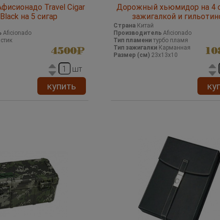
исионадо Travel Cigar
Дорожный хьюмидор на 4 с
Black на 5 сигар
зажигалкой и гильотин
Страна
Китай
ь
Aficionado
Производитель
Aficionado
стик
Тип пламени
турбо пламя
Тип зажигалки
Карманная
4500
10
Размер (см)
23х13х10
шт
купить
ку