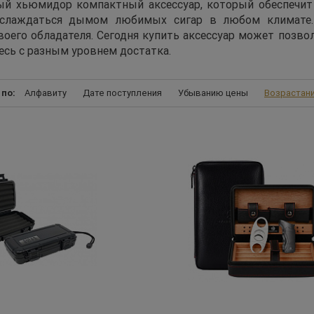
й хьюмидор компактный аксессуар, который обеспечит 
аслаждаться дымом любимых сигар в любом климате
воего обладателя. Сегодня купить аксессуар может позво
есь с разным уровнем достатка.
 по:
Алфавиту
Дате поступления
Убыванию цены
Возрастан