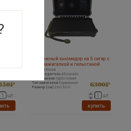
?
рожный
Дорожный хьюмидор на 5 сигар с
зажигалкой и гильотиной
Страна
Китай
Производитель
Aficionado
Тип пламени
турбо пламя
Тип зажигалки
Карманная
550
6300
Размер (см)
23х13х10
шт
шт
пить
купить