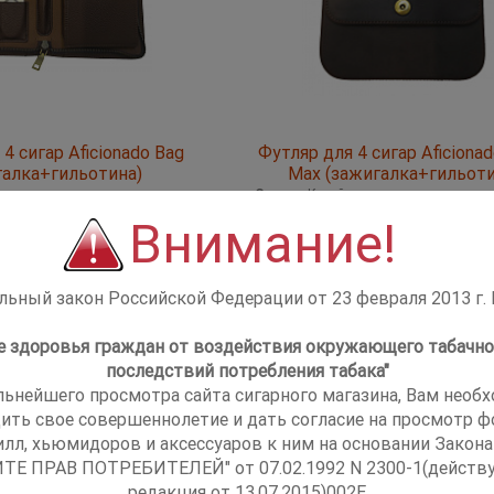
4 сигар Aficionado Bag
Футляр для 4 сигар Aficionad
галка+гильотина)
Max (зажигалка+гильоти
Страна
Китай
ь
Aficionado
Производитель
Aficionado
Внимание!
рбо пламя
Тип пламени
турбо пламя
Карманная
Тип зажигалки
Карманная
5000
10
ок пламени
2
Кол-во форсунок пламени
2
шт
ьный закон Российской Федерации от 23 февраля 2013 г.
купить
ку
не здоровья граждан от воздействия окружающего табачно
последствий потребления табака"
льнейшего просмотра сайта сигарного магазина, Вам необ
ить свое совершеннолетие и дать согласие на просмотр фо
илл, хьюмидоров и аксессуаров к ним на основании Закона
ТЕ ПРАВ ПОТРЕБИТЕЛЕЙ" от 07.02.1992 N 2300-1(действ
редакция от 13.07.2015)002E