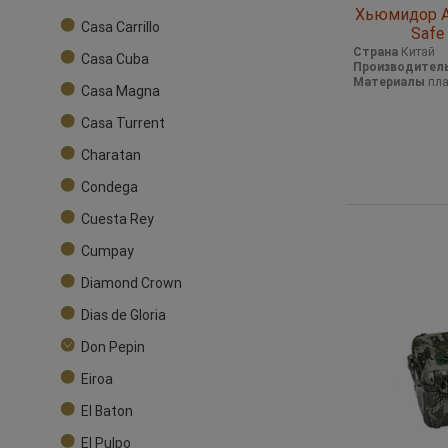
Хьюмидор Аф
Casa Carrillo
Safe 
Страна
Китай
Casa Cuba
Производител
Материалы
пла
Casa Magna
Casa Turrent
Charatan
Condega
Cuesta Rey
Cumpay
Diamond Crown
Dias de Gloria
Don Pepin
Eiroa
El Baton
El Pulpo