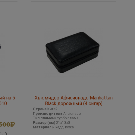
й на 5
Хьюмидор Афисионадо Manhattan
010
Black дорожный (4 сигар)
Страна
Китай
Производитель
Aficionado
Тип пламени
турбо пламя
Размер (см)
21х13х8
500
Материалы
кедр, кожа