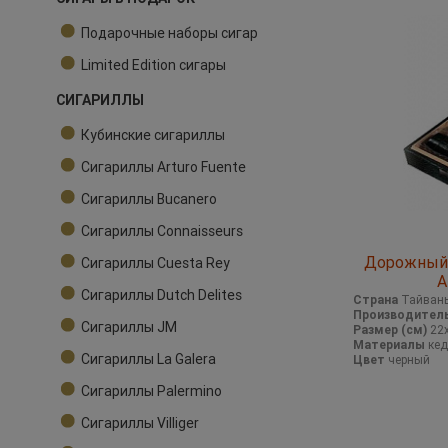
Подарочные наборы сигар
Limited Edition сигары
СИГАРИЛЛЫ
Кубинские сигариллы
Сигариллы Arturo Fuente
Сигариллы Bucanero
Сигариллы Connaisseurs
Дорожный 
Сигариллы Cuesta Rey
A
Сигариллы Dutch Delites
Страна
Тайван
Производител
Сигариллы JM
Размер (см)
22
Материалы
кед
Сигариллы La Galera
Цвет
черный
Сигариллы Palermino
Сигариллы Villiger