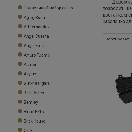
Дорожны
Подарочный набор сигар
позволит н
достатком с
Aging Room
население зд
AJ Fernandez
Angel Cuesta
Сортировать
Angelenos
Arturo Fuente
Ashton
Asylum
Gurkha Cigars
Bella Artes
Bentley
Blend №15
Brick House
C.L.E.