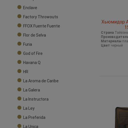
Enclave
Factory Throwouts
Хьюмидор А
FFOX Fuente Fuente
1
Страна
Тайван
Flor de Selva
Производител
Материалы
пла
Furia
Цвет
черный
God of Fire
Havana Q
HR
La Aroma de Caribe
La Galera
La Instructora
La Ley
La Preferida
La Unica