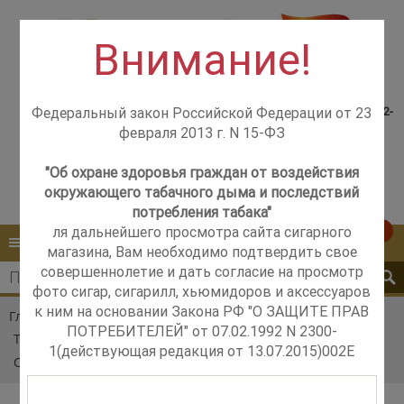
Внимание!
Консультация менеджера,
Розничный магазин
самовывоз со склада +7(925)502-
Федеральный закон Российской Федерации от 23
м. Добрынинская,
51-83
февраля 2013 г. N 15-ФЗ
+7 (499) 237-12-56
м. Новые Черёмушки,
+7 (925) 502-51-83
"Об охране здоровья граждан от воздействия
окружающего табачного дыма и последствий
Контакты
Обратный звонок
потребления табака"
ля дальнейшего просмотра сайта сигарного
0
КАТАЛОГ
МЕНЮ
магазина, Вам необходимо подтвердить свое
совершеннолетие и дать согласие на просмотр
фото сигар, сигарилл, хьюмидоров и аксессуаров
к ним на основании Закона РФ "О ЗАЩИТЕ ПРАВ
Главная
Каталог
Табак
ПОТРЕБИТЕЛЕЙ" от 07.02.1992 N 2300-
Табак сигаретный Brazilian Spirit
1(действующая редакция от 13.07.2015)002E
Сигаретный табак Brazilian Spirit Latakia