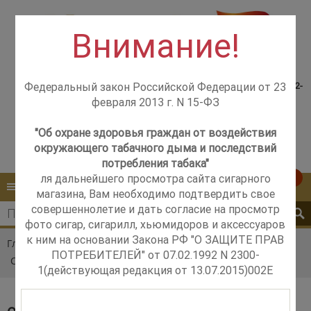
Внимание!
Консультация менеджера,
Розничный магазин
самовывоз со склада +7(925)502-
Федеральный закон Российской Федерации от 23
м. Добрынинская,
51-83
февраля 2013 г. N 15-ФЗ
+7 (499) 237-12-56
м. Новые Черёмушки,
+7 (925) 502-51-83
"Об охране здоровья граждан от воздействия
окружающего табачного дыма и последствий
Контакты
Обратный звонок
потребления табака"
ля дальнейшего просмотра сайта сигарного
0
КАТАЛОГ
МЕНЮ
магазина, Вам необходимо подтвердить свое
совершеннолетие и дать согласие на просмотр
фото сигар, сигарилл, хьюмидоров и аксессуаров
к ним на основании Закона РФ "О ЗАЩИТЕ ПРАВ
Главная
Каталог
Сигары
La Galera
ПОТРЕБИТЕЛЕЙ" от 07.02.1992 N 2300-
Сигары La Galera Connecticut Pilon
1(действующая редакция от 13.07.2015)002E