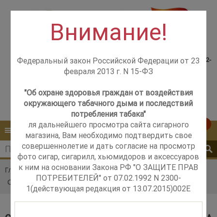
Внимание!
Консультация менеджера,
Розничный магазин
самовывоз со склада +7(925)502-
Федеральный закон Российской Федерации от 23
м. Добрынинская,
51-83
февраля 2013 г. N 15-ФЗ
+7 (499) 237-12-56
м. Новые Черёмушки,
+7 (925) 502-51-83
"Об охране здоровья граждан от воздействия
окружающего табачного дыма и последствий
Контакты
Обратный звонок
потребления табака"
ля дальнейшего просмотра сайта сигарного
0
КАТАЛОГ
МЕНЮ
магазина, Вам необходимо подтвердить свое
совершеннолетие и дать согласие на просмотр
фото сигар, сигарилл, хьюмидоров и аксессуаров
к ним на основании Закона РФ "О ЗАЩИТЕ ПРАВ
Главная
Каталог
Сигары
La Galera
ПОТРЕБИТЕЛЕЙ" от 07.02.1992 N 2300-
Сигары La Galera Connecticut Chaveta Robusto
1(действующая редакция от 13.07.2015)002E