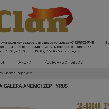
сультация менеджера, самовывоз со склада +7(925)502-51-83
Во
Москва,
м. Новые Черёмушки,
ул. Архитектора Власова, д. 55
чт с 10:00 до 18:00, пт с 10:00 до 16:00, сб-вс выходной
тьи
Акции
Уцененные товары
ra Anemoi Zephyrus
A GALERA ANEMOI ZEPHYRUS
2480