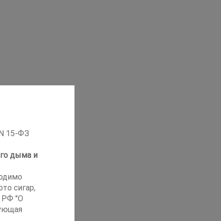
 N 15-ФЗ
го дыма и
ходимо
то сигар,
 РФ "О
ующая