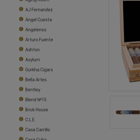
AJ Fernandez
Angel Cuesta
Angelenos
Arturo Fuente
Ashton
Asylum
Gurkha Cigars
Bella Artes
Bentley
Blend №15
Brick House
C.L.E.
Casa Carrillo
Casa Cuba