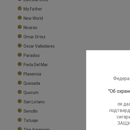
My Father
New World
Nicarao
Omar Ortez
Oscar Valladares
Paradiso
Perla Del Mar
Plasencia
Федерал
Quesada
"Об охра
Quorum
San Lotano
ля да
подтверд
Sencillo
сигар
Tatuaje
ЗАЩИ
The American