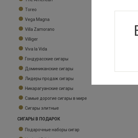
Toreo
Vega Magna
Villa Zamorano
Villiger
Viva la Vida
Гондурасские сигары
Доминиканские сигары
Лидеры продаж сигары
Никарагуанские сигары
Самые дорогие сигары в мире
Сигары элитные
СИГАРЫ В ПОДАРОК
Подарочные наборы сигар