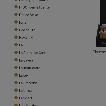
FFOX Fuente Fuente
Flor de Selva
Furia
God of Fire
Havana Q
HR
Plasenc
La Aroma de Caribe
La Galera
La Instructora
La Ley
La Preferida
La Unica
Lampert
Luis Martinez