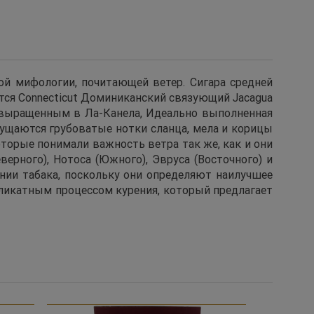
кой мифологии, почитающей ветер. Сигара средней
ется Connecticut Доминиканский связующий Jacagua
no, выращенным в Ла-Канела, Идеально выполненная
щущаются грубоватые нотки сланца, мела и корицы
оторые понимали важность ветра так же, как и они
верного), Нотоса (Южного), Эвруса (Восточного) и
нии табака, поскольку они определяют наилучшее
еликатным процессом курения, который предлагает