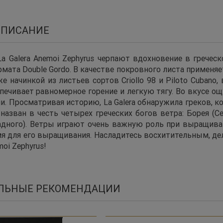
ОПИСАНИЕ
a Galera Anemoi Zephyrus черпают вдохновение в гречес
мата Double Gordo. В качестве покровного листа применя
кже начинкой из листьев сортов Criollo 98 и Piloto Cuba
печивает равномерное горение и легкую тягу. Во вкусе о
и. Просматривая историю, La Galera обнаружила греков, к
назван в честь четырех греческих богов ветра: Борея (Се
адного). Ветры играют очень важную роль при выращива
мя для его выращивания. Насладитесь восхитительным, д
moi Zephyrus!
ЛЬНЫЕ РЕКОМЕНДАЦИИ