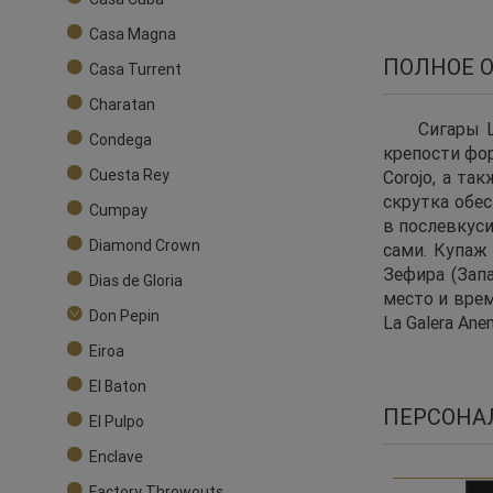
Casa Magna
ПОЛНОЕ 
Casa Turrent
Charatan
Сигары L
Condega
крепости фор
Cuesta Rey
Corojo, а та
скрутка обес
Cumpay
в послевкуси
Diamond Crown
сами. Купаж 
Зефира (Зап
Dias de Gloria
место и вре
Don Pepin
La Galera Ane
Eiroa
El Baton
ПЕРСОНА
El Pulpo
Enclave
Factory Throwouts