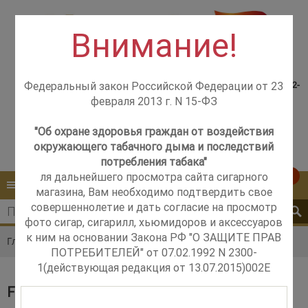
Внимание!
Консультация менеджера,
Розничный магазин
самовывоз со склада +7(925)502-
Федеральный закон Российской Федерации от 23
м. Добрынинская,
51-83
февраля 2013 г. N 15-ФЗ
+7 (499) 237-12-56
м. Новые Черёмушки,
+7 (925) 502-51-83
"Об охране здоровья граждан от воздействия
окружающего табачного дыма и последствий
Контакты
Обратный звонок
потребления табака"
ля дальнейшего просмотра сайта сигарного
0
КАТАЛОГ
МЕНЮ
магазина, Вам необходимо подтвердить свое
совершеннолетие и дать согласие на просмотр
фото сигар, сигарилл, хьюмидоров и аксессуаров
к ним на основании Закона РФ "О ЗАЩИТЕ ПРАВ
Главная
Каталог
Сигары
Furia
ПОТРЕБИТЕЛЕЙ" от 07.02.1992 N 2300-
1(действующая редакция от 13.07.2015)002E
FURIA