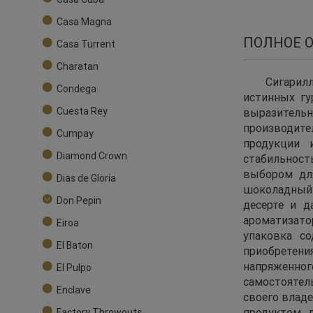
Casa Magna
ПОЛНОЕ 
Casa Turrent
Charatan
Сигарил
Condega
истинных гу
Cuesta Rey
выразительн
производите
Cumpay
продукции 
Diamond Crown
стабильност
выбором дл
Dias de Gloria
шоколадный 
Don Pepin
десерте и д
ароматизатор
Eiroa
упаковка с
El Baton
приобретени
напряженно
El Pulpo
самостоятел
Enclave
своего влад
продуктом 
Factory Throwouts