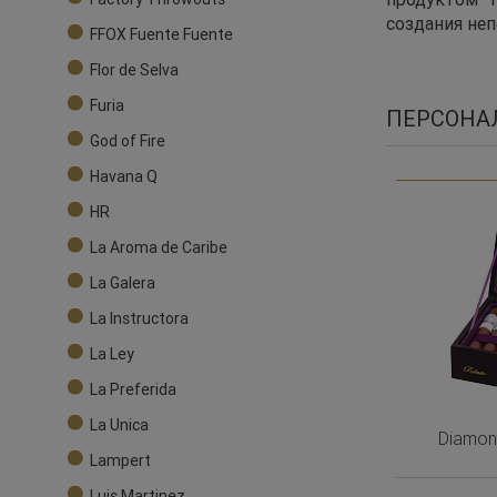
создания не
FFOX Fuente Fuente
Flor de Selva
Furia
ПЕРСОНА
God of Fire
Havana Q
HR
La Aroma de Caribe
La Galera
La Instructora
La Ley
La Preferida
La Unica
Diamon
Lampert
Luis Martinez