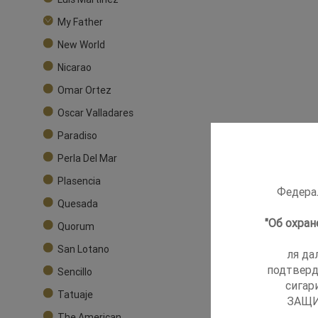
My Father
New World
Nicarao
Omar Ortez
Oscar Valladares
Paradiso
Perla Del Mar
Plasencia
Федерал
Quesada
"Об охра
Quorum
San Lotano
ля да
подтверд
Sencillo
сигар
Tatuaje
ЗАЩИ
The American