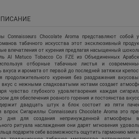
ОПИСАНИЕ
лы Connaisseurs Chocolate Aroma представляют собой 
рманов табачного искусства этот эксклюзивный продук
ые впечатления от курения предлагая насыщенный шокол
ль Al Matuco Tobacco Co FZE из Объединенных Арабс
используя отборные табачные листья и современны
ь вкуса и аромата от первой до последней затяжки крепо
я продолжительного курения без раздражения вкусов
вкус с нежными сладковатыми нотами создает атмосфе
аря чувство глубокого удовлетворения каждая сигари
ом для обеспечения ровного горения и постоянства вкусо
одержит двадцать штук а блок состоит из пяти пачек
я впрок Сигариллы Connaisseurs Chocolate Aroma это пр
го дня для создания непринужденной атмосферы 
ьного ритуала наслаждения они дарят мгновения удовол
ельца подарите себе возможность ощутить гармонию мягко
где традиционное табачное мастерство встречается 