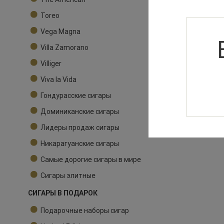
Toreo
Vega Magna
Villa Zamorano
Villiger
Viva la Vida
Гондурасские сигары
Доминиканские сигары
Лидеры продаж сигары
Никарагуанские сигары
Самые дорогие сигары в мире
Сигары элитные
СИГАРЫ В ПОДАРОК
Подарочные наборы сигар