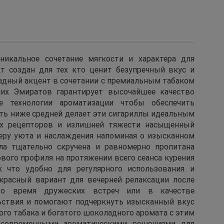
уникальное сочетание мягкости и характера для
т создан для тех кто ценит безупречный вкус и
адный акцент в сочетании с премиальным табаком
ких Эмиратов гарантирует высочайшее качество
е технологии ароматизации чтобы обеспечить
сть ниже средней делает эти сигариллы идеальным
ых рецепторов и излишней тяжести насыщенный
ру уюта и наслаждения напоминая о изысканном
лла тщательно скручена и равномерно пропитана
вого профиля на протяжении всего сеанса курения
 что удобно для регулярного использования и
екрасный вариант для вечерней релаксации после
во время дружеских встреч или в качестве
ьствия и помогают подчеркнуть изысканный вкус
го табака и богатого шоколадного аромата с этим
с современными ароматическими решениями для