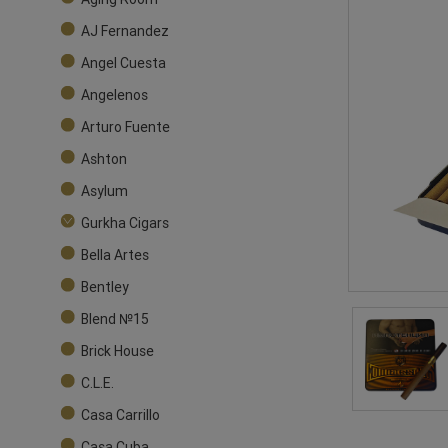
AJ Fernandez
Angel Cuesta
Angelenos
Arturo Fuente
Ashton
Asylum
Gurkha Cigars
Bella Artes
Bentley
Blend №15
Brick House
C.L.E.
Casa Carrillo
Casa Cuba