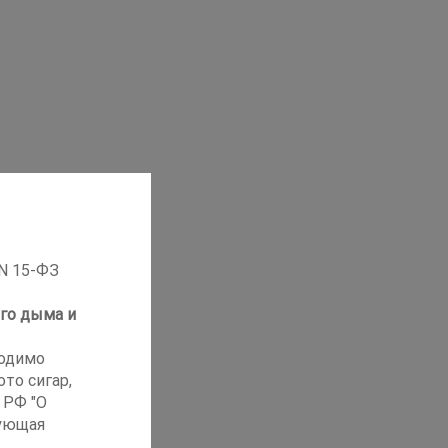
 N 15-ФЗ
го дыма и
ходимо
то сигар,
 РФ "О
ующая