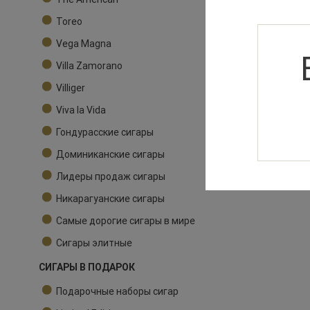
Toreo
Vega Magna
Villa Zamorano
Villiger
Viva la Vida
Гондурасские сигары
Доминиканские сигары
Лидеры продаж сигары
Никарагуанские сигары
Самые дорогие сигары в мире
Сигары элитные
СИГАРЫ В ПОДАРОК
Подарочные наборы сигар