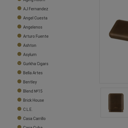
AJ Fernandez
Angel Cuesta
Angelenos
Arturo Fuente
Ashton
Asylum
Gurkha Cigars
Bella Artes
Bentley
Blend №15
Brick House
C.L.E.
Casa Carrillo
Casa Cuba