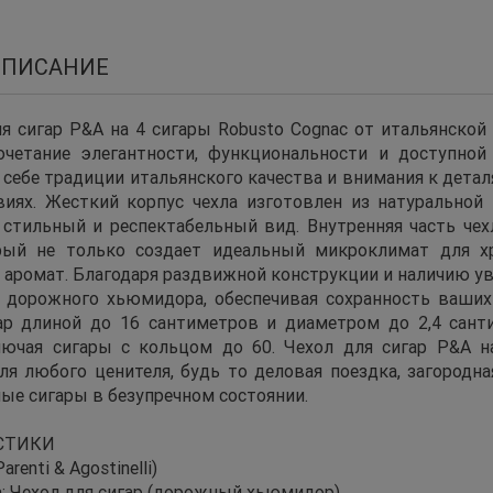
ОПИСАНИЕ
я сигар P&A на 4 сигары Robusto Cognac от итальянской к
очетание элегантности, функциональности и доступной
себе традиции итальянского качества и внимания к детал
иях. Жесткий корпус чехла изготовлен из натуральной 
 стильный и респектабельный вид. Внутренняя часть чех
рый не только создает идеальный микроклимат для хр
 аромат. Благодаря раздвижной конструкции и наличию у
 дорожного хьюмидора, обеспечивая сохранность ваших
ар длиной до 16 сантиметров и диаметром до 2,4 сант
ключая сигары с кольцом до 60. Чехол для сигар P&A 
ля любого ценителя, будь то деловая поездка, загородн
ые сигары в безупречном состоянии.
СТИКИ
arenti & Agostinelli)
а: Чехол для сигар (дорожный хьюмидор)