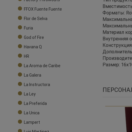
Вместимость
FFOX Fuente Fuente
Форматы: Rob
Flor de Selva
Максимальна
Максимальный
Furia
Материал кор
God of Fire
Внутренняя о
Конструкция
Havana Q
Дополнитель
HR
Производитель
Размер: 16x1
La Aroma de Caribe
La Galera
La Instructora
ПЕРСОНА
La Ley
La Preferida
La Unica
Lampert
Luis Martinez