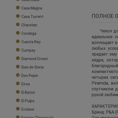
Casa Magna
ПОЛНОЕ 
Casa Turrent
Charatan
Чехол дл
Condega
идеальное с
Cuesta Rey
воплощает в 
любых услов
Cumpay
придает ему
Diamond Crown
кедра, кото
благородный
Dias de Gloria
компактного
Don Pepin
четырех сиг
Piramida, в
Eiroa
спутником д
El Baton
рукой любим
El Pulpo
ХАРАКТЕРИ
Enclave
Бренд: P&A (P
Тип продукт
Factory Throwouts