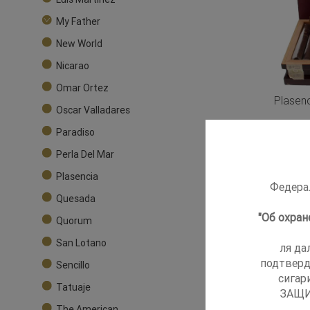
My Father
New World
Nicarao
Omar Ortez
Plasen
Oscar Valladares
Paradiso
Perla Del Mar
Plasencia
Федерал
Quesada
"Об охра
Quorum
San Lotano
ля да
подтверд
Sencillo
сигар
Tatuaje
ЗАЩИ
The American