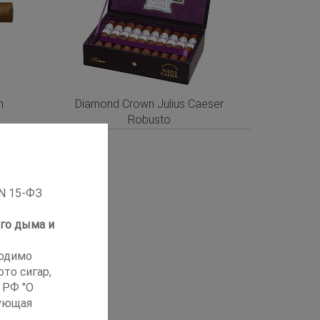
n
Diamond Crown Julius Caeser
Robusto
 N 15-ФЗ
го дыма и
ходимо
то сигар,
 РФ "О
ующая