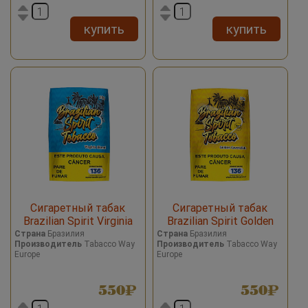
купить
купить
Сигаретный табак
Сигаретный табак
Brazilian Spirit Virginia
Brazilian Spirit Golden
Blend
Cavendish
Страна
Бразилия
Страна
Бразилия
Производитель
Tabacco Way
Производитель
Tabacco Way
Europe
Europe
550
550