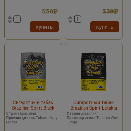
550
550
купить
купить
Сигаретный табак
Сигаретный табак
Brazilian Spirit Black
Brazilian Spirit Latakia
Cavendish
Страна
Бразилия
Страна
Бразилия
Производитель
Tabacco Way
Производитель
Tabacco Way
Europe
Europe