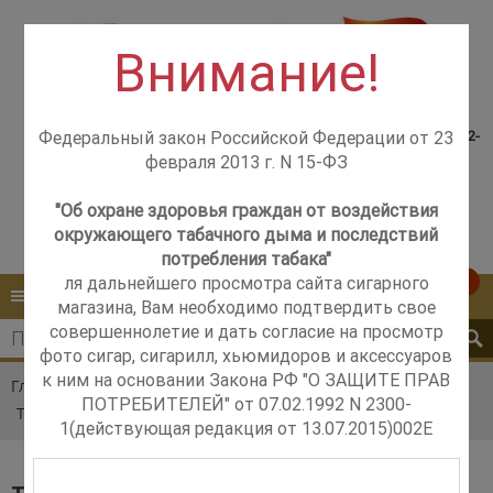
Внимание!
Консультация менеджера,
Розничный магазин
самовывоз со склада +7(925)502-
Федеральный закон Российской Федерации от 23
м. Добрынинская,
51-83
февраля 2013 г. N 15-ФЗ
+7 (499) 237-12-56
м. Новые Черёмушки,
+7 (925) 502-51-83
"Об охране здоровья граждан от воздействия
окружающего табачного дыма и последствий
Контакты
Обратный звонок
потребления табака"
ля дальнейшего просмотра сайта сигарного
0
КАТАЛОГ
МЕНЮ
магазина, Вам необходимо подтвердить свое
совершеннолетие и дать согласие на просмотр
фото сигар, сигарилл, хьюмидоров и аксессуаров
к ним на основании Закона РФ "О ЗАЩИТЕ ПРАВ
Главная
Каталог
Табак
ПОТРЕБИТЕЛЕЙ" от 07.02.1992 N 2300-
Табак сигаретный Brazilian Spirit
1(действующая редакция от 13.07.2015)002E