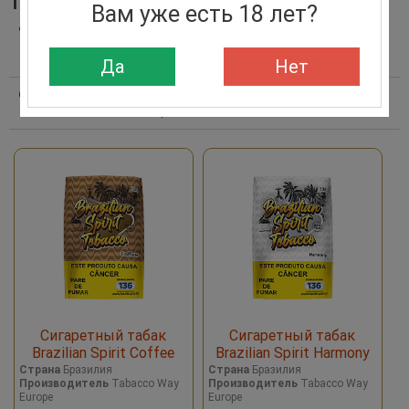
ТАБАК СИГАРЕТНЫЙ BRAZILIAN SPIRIT
Вам уже есть 18 лет?
Фильтры
сбросить
Производитель
Да
Нет
Сортировать по:
Алфавиту
Дате поступления
Убыванию цены
Возрастанию цены
Сигаретный табак
Сигаретный табак
Brazilian Spirit Coffee
Brazilian Spirit Harmony
Страна
Бразилия
Страна
Бразилия
Производитель
Tabacco Way
Производитель
Tabacco Way
Europe
Europe