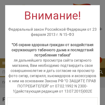
Внимание!
Консультация менеджера,
Розничный магазин
самовывоз со склада +7(925)502-
Федеральный закон Российской Федерации от 23
м. Добрынинская,
51-83
февраля 2013 г. N 15-ФЗ
+7 (499) 237-12-56
м. Новые Черёмушки,
+7 (925) 502-51-83
"Об охране здоровья граждан от воздействия
окружающего табачного дыма и последствий
Контакты
Обратный звонок
потребления табака"
ля дальнейшего просмотра сайта сигарного
0
КАТАЛОГ
МЕНЮ
магазина, Вам необходимо подтвердить свое
совершеннолетие и дать согласие на просмотр
фото сигар, сигарилл, хьюмидоров и аксессуаров
к ним на основании Закона РФ "О ЗАЩИТЕ ПРАВ
Главная
Каталог
Сигары
Flor de Selva
ПОТРЕБИТЕЛЕЙ" от 07.02.1992 N 2300-
1(действующая редакция от 13.07.2015)002E
FLOR DE SELVA