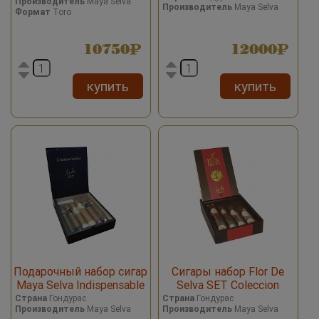
Производитель
Maya Selva
Производитель
Maya Selva
Формат
Toro
10750
12000
купить
купить
Подарочный набор сигар
Сигары набор Flor De
Maya Selva Indispensable
Selva SET Coleccion
Anniversario №20 *4
Страна
Гондурас
Страна
Гондурас
Производитель
Maya Selva
Производитель
Maya Selva