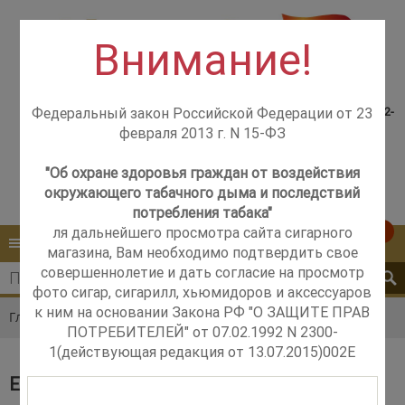
Внимание!
Консультация менеджера,
Розничный магазин
самовывоз со склада +7(925)502-
Федеральный закон Российской Федерации от 23
м. Добрынинская,
51-83
февраля 2013 г. N 15-ФЗ
+7 (499) 237-12-56
м. Новые Черёмушки,
+7 (925) 502-51-83
"Об охране здоровья граждан от воздействия
окружающего табачного дыма и последствий
Контакты
Обратный звонок
потребления табака"
ля дальнейшего просмотра сайта сигарного
0
КАТАЛОГ
МЕНЮ
магазина, Вам необходимо подтвердить свое
совершеннолетие и дать согласие на просмотр
фото сигар, сигарилл, хьюмидоров и аксессуаров
к ним на основании Закона РФ "О ЗАЩИТЕ ПРАВ
Главная
Каталог
Сигары
El Baton
ПОТРЕБИТЕЛЕЙ" от 07.02.1992 N 2300-
1(действующая редакция от 13.07.2015)002E
EL BATON