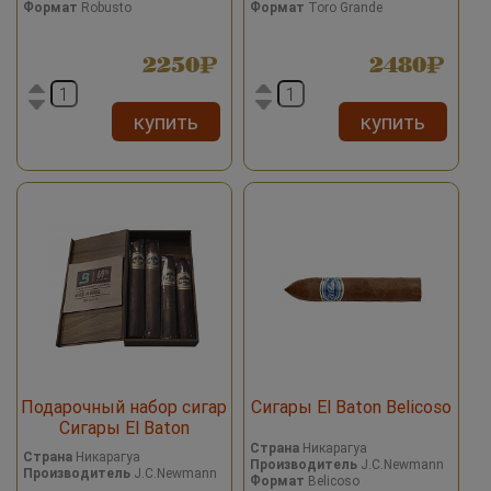
Формат
Robusto
Формат
Toro Grande
2250
2480
купить
купить
Подарочный набор сигар
Сигары El Baton Belicoso
Сигары El Baton
Страна
Никарагуа
Страна
Никарагуа
Производитель
J.C.Newmann
Производитель
J.C.Newmann
Формат
Belicoso