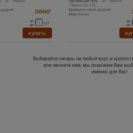
ь
Al Matuco
Производитель
Al Matuco
Tobacco Co. FZE
средней
Крепость
Ниже средней
500
Вкус
Вишня
шт
купить
ку
Выбирайте сигары на любой вкус и крепост
или звоните нам, мы поможем Вам выб
именно для Вас!