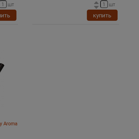
шт
шт
пить
купить
ry Aroma