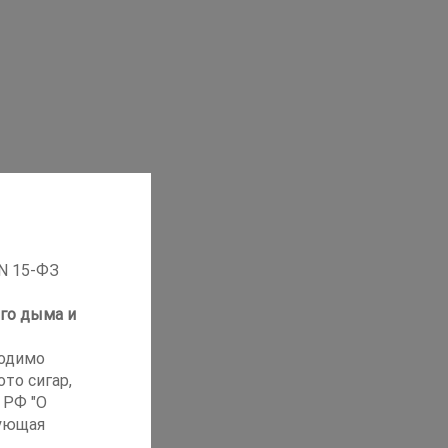
 N 15-ФЗ
го дыма и
ходимо
то сигар,
 РФ "О
ующая