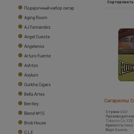
Сортировать
Подарочный набор сигар
Aging Room
AJ Fernandez
Angel Cuesta
Angelenos
Arturo Fuente
Ashton
Asylum
Gurkha Cigars
Bella Artes
Сигариллы Co
Bentley
Страна
ОАЭ
Blend №15
Производител
Tobacco Co. FZE
Brick House
Крепость
Ниже 
Вкус
Ваниль
C.L.E.