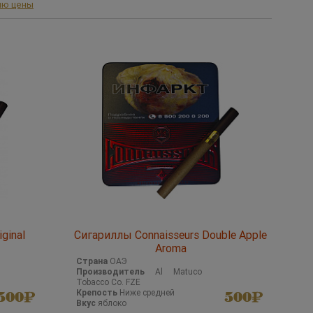
ию цены
ginal
Сигариллы Connaisseurs Double Apple
Aroma
Страна
ОАЭ
Производитель
Al Matuco
Tobacco Co. FZE
Крепость
Ниже средней
500
500
Вкус
яблоко