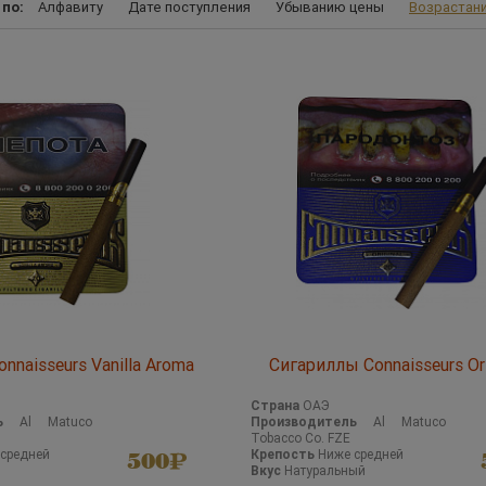
 по:
Алфавиту
Дате поступления
Убыванию цены
Возрастан
nnaisseurs Vanilla Aroma
Сигариллы Connaisseurs Ori
Страна
ОАЭ
ь
Al Matuco
Производитель
Al Matuco
Tobacco Co. FZE
средней
Крепость
Ниже средней
500
Вкус
Натуральный