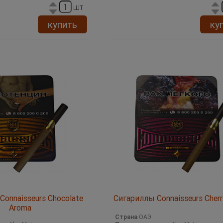
шт
купить
ку
Connaisseurs Chocolate
Сигариллы Connaisseurs Cher
Aroma
Страна
ОАЭ