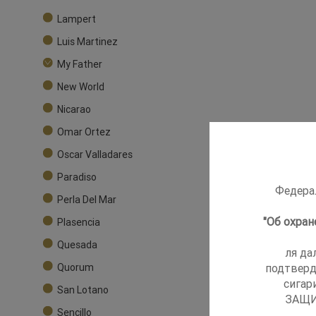
Lampert
Luis Martinez
My Father
New World
Nicarao
Omar Ortez
Oscar Valladares
Paradiso
Федерал
Perla Del Mar
"Об охра
Plasencia
Quesada
ля да
подтверд
Quorum
сигар
San Lotano
ЗАЩИ
Sencillo