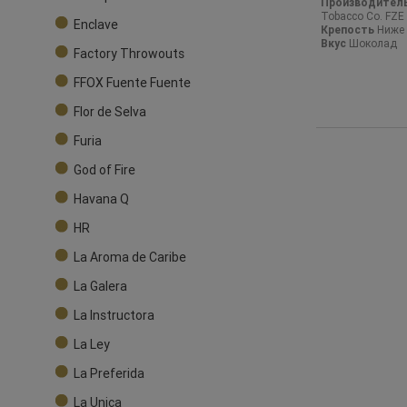
Производител
Tobacco Co. FZE
Enclave
Крепость
Ниже 
Вкус
Шоколад
Factory Throwouts
FFOX Fuente Fuente
Flor de Selva
Furia
God of Fire
Havana Q
HR
La Aroma de Caribe
La Galera
La Instructora
La Ley
La Preferida
La Unica