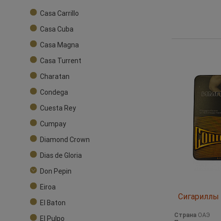
Casa Carrillo
Casa Cuba
Casa Magna
Casa Turrent
Charatan
Condega
Cuesta Rey
Cumpay
Diamond Crown
Dias de Gloria
Don Pepin
Eiroa
Сигариллы 
El Baton
Страна
ОАЭ
El Pulpo