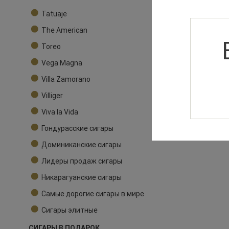
Tatuaje
The American
Toreo
Vega Magna
Villa Zamorano
Villiger
Viva la Vida
Гондурасские сигары
Доминиканские сигары
Лидеры продаж сигары
Никарагуанские сигары
Самые дорогие сигары в мире
Сигары элитные
СИГАРЫ В ПОДАРОК